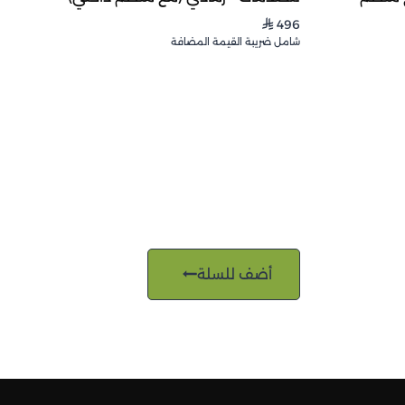
496
⃁
شامل ضريبة القيمة المضافة
أضف للسلة