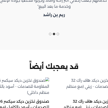
“اشكركم على المظلة جداً رائعة”
Ibrahim Saeed
قد يعجبك أيضاً
صندوق تخزين ديكد هاف راك 32
لصدمات – زيتي (مع منظم
للصدمات – أسود بالكامل (م