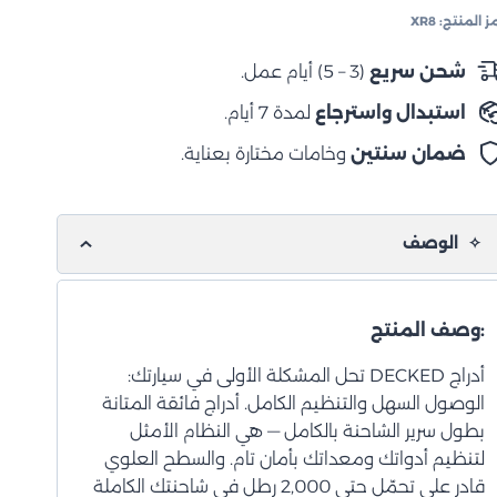
لتخزين
ز المنتج:
XR8
لحوض
م
شحن سريع
(3 – 5) أيام عمل.
بوكس1500
استبدال واسترجاع
لمدة 7 أيام.
+2019
("
ضمان سنتين
وخامات مختارة بعناية.
الوصف
:وصف المنتج
أدراج DECKED تحل المشكلة الأولى في سيارتك:
الوصول السهل والتنظيم الكامل. أدراج فائقة المتانة
بطول سرير الشاحنة بالكامل — هي النظام الأمثل
لتنظيم أدواتك ومعداتك بأمان تام. والسطح العلوي
قادر على تحمّل حتى 2,000 رطل في شاحنتك الكاملة