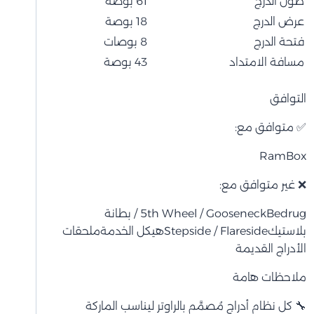
طول الدرج
61 بوصة
عرض الدرج
18 بوصة
فتحة الدرج
8 بوصات
مسافة الامتداد
43 بوصة
التوافق
✅ متوافق مع:
RamBox
❌ غير متوافق مع:
5th Wheel / Gooseneck
Bedrug / بطانة
بلاستيك
Stepside / Flareside
هيكل الخدمة
ملحقات
الأدراج القديمة
ملاحظات هامة
🔧 كل نظام أدراج مُصمَّم بالراوتر ليناسب الماركة