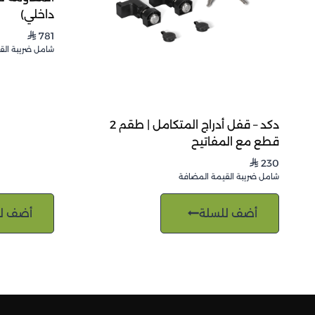
داخلي)
781
⃁
شامل ضريبة الق
دكد – قفل أدراج المتكامل | طقم 2
قطع مع المفاتيح
230
⃁
شامل ضريبة القيمة المضافة
أضف للسلة
أضف ل