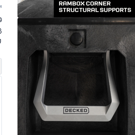
ا
رم
ل
را
5.7)