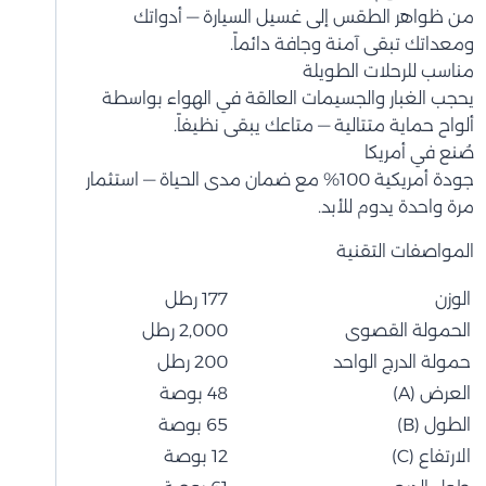
من ظواهر الطقس إلى غسيل السيارة — أدواتك
ومعداتك تبقى آمنة وجافة دائماً.
مناسب للرحلات الطويلة
يحجب الغبار والجسيمات العالقة في الهواء بواسطة
ألواح حماية متتالية — متاعك يبقى نظيفاً.
صُنع في أمريكا
جودة أمريكية 100% مع ضمان مدى الحياة — استثمار
مرة واحدة يدوم للأبد.
المواصفات التقنية
الوزن
177 رطل
الحمولة القصوى
2,000 رطل
حمولة الدرج الواحد
200 رطل
العرض (A)
48 بوصة
الطول (B)
65 بوصة
الارتفاع (C)
12 بوصة