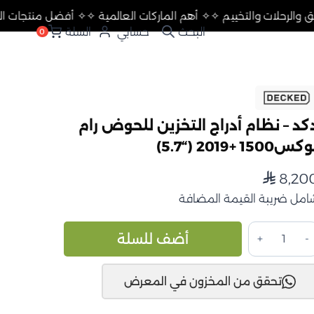
 أفضل منتجات التعليق والرحلات والتخييم ✧
✧ أهم الماركات العالمي
حسابي
السلة
0
كد – نظام أدراج التخزين للحوض رام
س1500 +2019 (“5.7)
8,20
⃁
امل ضريبة القيمة المضافة
مية
Alternative:
أضف للسلة
كد
تحقق من المخزون في المعرض
ظام
دراج