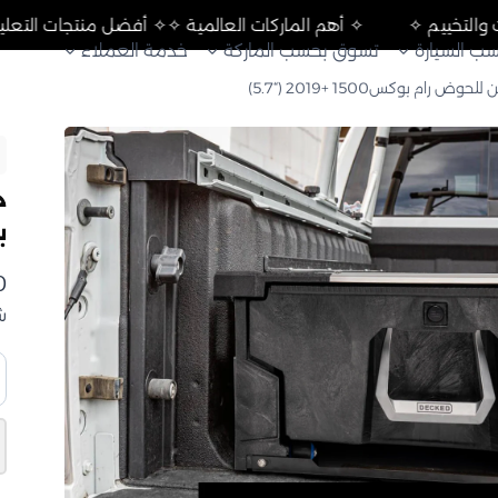
جات التعليق والرحلات والتخييم ✧
✧ أهم الماركات العالمية ✧
✧
ب السيارة
تسوق بحسب الماركة
خدمة العملاء
 رام بوكس1500 +2019 (“5.7)
د
بوك
0
ش
ك
د
–
ن
أ