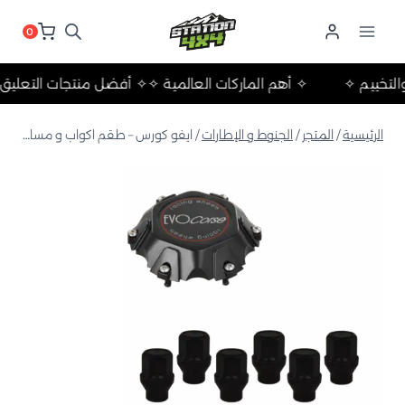
لتجاوز
لى
0
لمحتوى
حلات والتخييم ✧
✧ أهم الماركات العالمية ✧
✧ أفضل منتجات ال
الرئيسية
/
المتجر
/
الجنوط و الإطارات
/
ايفو كورس – طقم اكواب و مسامير