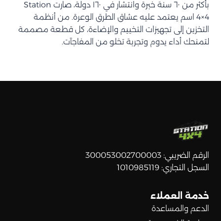
بأكثر من ٦٠ سنة خبرة وانتشار في ١٦٠ دولة، صارت Station
4×4 اسم يعتمد عليه عشاق الطرق الوعرة. من أنظمة
التخزين إلى تجهيزات التخييم والإضاءة، كل قطعة مصممة
لتمنحك أداء يدوم وتجربة تخلو من المفاجآت.
الرقم الضريبي: 300053002700003
السجل التجاري: 1010985119
خدمة العملاء
الدعم والمساعدة