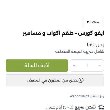
ايفو كورس – طقم اكواب و مسامير
ر.س
150
شامل ضريبة القيمة المضافة
كمية
ive:
أضف للسلة
ايفو
كورس
تحقق من المخزون في المعرض
–
طقم
اكواب
رمز المنتج:
A3.000118.03
و
مسامير
شحن سريع
(3 – 5) أيام عمل.