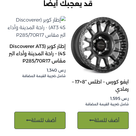
قد يعجبك أيضاً
إطار كوبر (Discoverer AT3
4S) – راحة المدينة وأداء البر
مقاس P285/70R17
ر.س
1,340
شامل ضريبة القيمة المضافة
ايفو كورس – اطلس “8×17 –
رمادي
ر.س
1,595
شامل ضريبة القيمة المضافة
أضف للسلة
أضف للسلة