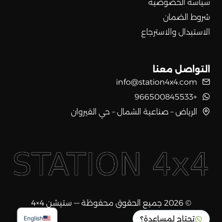
سياسة الخصوصية
شروط الضمان
الاستبدال والاسترجاع
التواصل معنا
info@station4x4.com
+966500845533
الرياض – صناعية الشمال – حي القيروان
© 2026 جميع الحقوق محفوظة — ستيشن 4×4
تحتاج لمساعدة؟
English