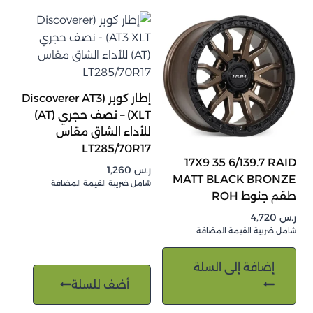
إطار كوبر (Discoverer AT3
XLT) – نصف حجري (AT)
للأداء الشاق مقاس
LT285/70R17
17X9 35 6/139.7 RAID
ر.س
1,260
MATT BLACK BRONZE
شامل ضريبة القيمة المضافة
طقم جنوط ROH
ر.س
4,720
شامل ضريبة القيمة المضافة
إضافة إلى السلة
أضف للسلة