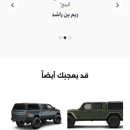
البيع”
ريم بن راشد
قد يعجبك أيضاً