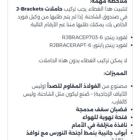
ملاحظة مهمة:
لتثبيت هذا الغطاء، يجب تركيب
حاملات J-Brackets
في صندوق الشاحنة. إذا لم يتم طلبها من وكيل فورد
الخاص بك، يمكنك طلبها مننا عبر الأرقام التالية:
لفورد رينجر: 6-RJBRACEP703
لفورد رينجر رابتور: 6-RJBRACERAPT
لا يمكن تركيب الغطاء بدون هذه الحاملات.
المميزات:
مصنوع من
الفولاذ المقاوم للصدأ
(وليس
الألياف الزجاجية) – صُنع ليكون مثل الشاحنة، وليس
كالقارب.
قضبان سقف مدمجة
فتحة تهوية للهواء
نافذة منزلقة في الأمام
أبواب جانبية بنمط أجنحة النورس مع نوافذ