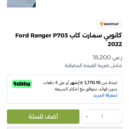
كانوبي سمارت كاب Ford Ranger P703
2022
ر.س
18,200
شامل ضريبة القيمة المضافة
كمية
ive:
أضف للسلة
كانوبي
سمارت