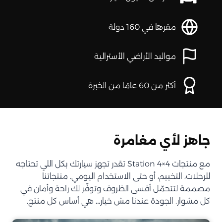
مقرها في 160 دولة
مواليد الأراضي الأسترالية
أكثر من 60 عامًا من الخبرة
جاهز لأي مغامرة
مع منتجات Station 4×4 تقدر تجهز سيارتك بكل اللي تحتاجه
للرحلات، التخييم، أو حتى الاستخدام اليومي. منتجاتنا
مصممة لتتحمّل أقسى الظروف وتوفّر لك راحة وأمان في
كل مشوار. الجودة عندنا مش خيار… هي أساس كل منتج.