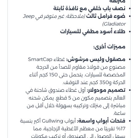
منزلقة
نصف باب خلفي مع نافذة ثابتة
ضوء فرامل ثالث
(ملاحظة: غير متوفر في Jeep
Gladiator)
طلاء أسود مطفي للسيارات
مميزات أخرى:
مصقول وليس مرشوش:
غطاء SmartCap
مصنوع من فولاذ مقاوم للصدأ من الدرجة
المخصصة للسيارات. يتحمل حتى 150 كجم أثناء
الحركة و350 كجم عند التوقف.
تصميم مودولار:
أول غطاء صندوق شاحنة في
العالم بتصميم مكون من 5 قطع. يمكن شحنه
مباشرة إلى منزلك وتركيبه بسهولة خلال أقل من
ساعة.
فتحات أبواب واسعة:
أبواب Gullwing أكبر بنسبة
17% تقريبًا من معظم الأغطية الزجاجية، مما
يسهل الوصول إلى الصندوق أو تركيب مكونات