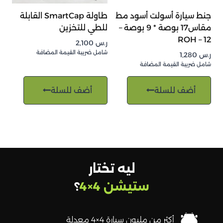
جنط سيارة أسولت أسود مط
طاولة SmartCap القابلة
مقاس17 بوصة * 9 بوصة –
للطي للتخزين
12 – ROH
ر.س
2,100
شامل ضريبة القيمة المضافة
ر.س
1,280
شامل ضريبة القيمة المضافة
أضف للسلة
أضف للسلة
ليه تختار
ستيشن 4×4
؟
أكثر من مليون سيارة 4×4 معدلة