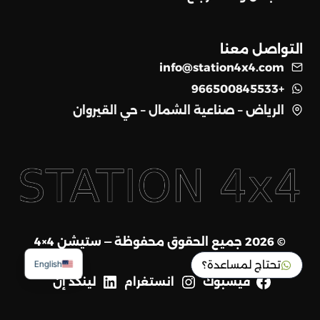
التواصل معنا
info@station4x4.com
+966500845533
الرياض – صناعية الشمال – حي القيروان
© 2026 جميع الحقوق محفوظة — ستيشن 4×4
تحتاج لمساعدة؟
English
فيسبوك
انستغرام
لينكد إن