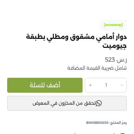
دوار أمامي مشقوق ومطلي بطبقة
جيوميت
ر.س
523
شامل ضريبة القيمة المضافة
كمية
ive:
أضف للسلة
دوار
أمامي
تحقق من المخزون في المعرض
مشقوق
ومطلي
بطبقة
رمز المنتج:
BIMSBR2630
جيوميت