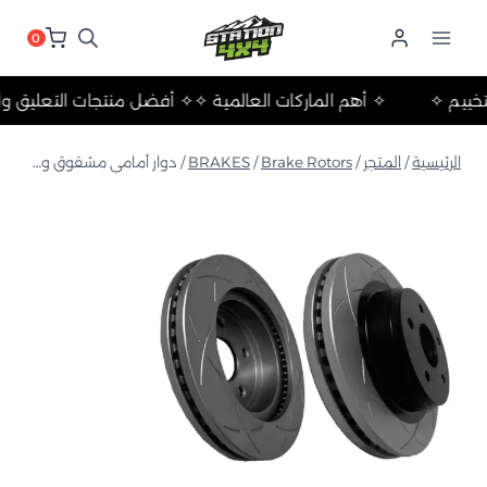
لتجاوز
لى
0
لمحتوى
ات والتخييم ✧
✧ أهم الماركات العالمية ✧
✧ أفضل منتجات التعل
الرئيسية
/
المتجر
/
Brake Rotors
/
BRAKES
/
دوار أمامي مشقوق ومطلي بطبقة جيوميت