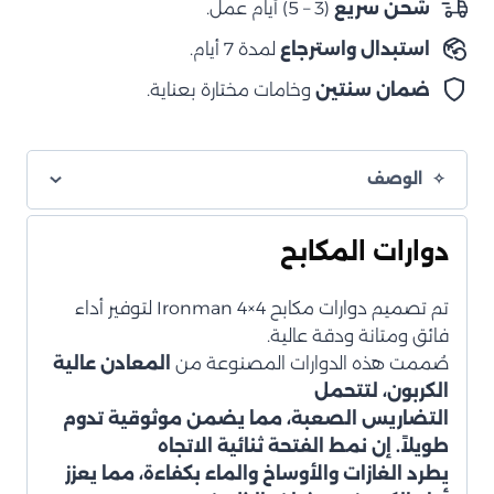
شحن سريع
(3 – 5) أيام عمل.
استبدال واسترجاع
لمدة 7 أيام.
ضمان سنتين
وخامات مختارة بعناية.
الوصف
دوارات المكابح
تم تصميم دوارات مكابح Ironman 4×4 لتوفير أداء
فائق ومتانة ودقة عالية.
صُممت هذه الدوارات المصنوعة من
المعادن عالية
الكربون
، لتتحمل
التضاريس الصعبة، مما يضمن موثوقية تدوم
طويلاً. إن
نمط الفتحة ثنائية الاتجاه
يطرد الغازات والأوساخ والماء بكفاءة، مما يعزز