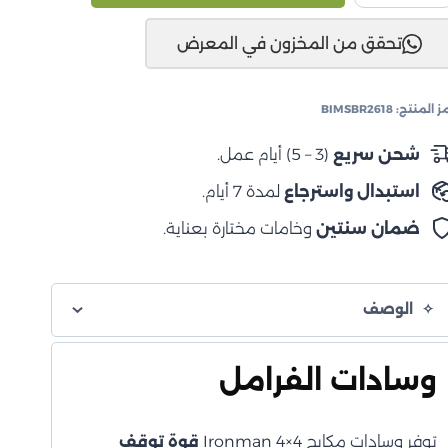
مامي
تحقق من المخزون في المعرض
شقوق
مطلي
طبقة
ز المنتج:
BIMSBR2618
يوميت
شحن سريع
(3 – 5) أيام عمل.
استبدال واسترجاع
لمدة 7 أيام.
ضمان سنتين
وخامات مختارة بعناية.
الوصف
وسادات الفرامل
توفر وسادات مكابح Ironman 4×4
قوة توقف