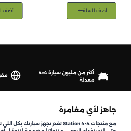
أضف للسلة
أضف ل
أكثر من مليون سيارة 4×4
مقرها 
معدلة
جاهز لأي مغامرة
مع منتجات Station 4×4 تقدر تجهز سيارتك ب
حتى الاستخدام اليومي. منتجاتنا مصممة لتتحمّل أقس