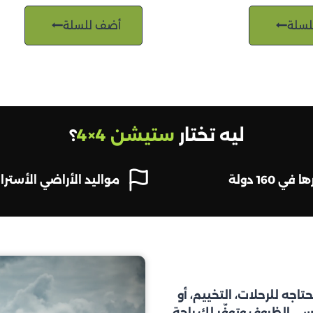
لسلة
أضف للسلة
ليه تختار
ستيشن 4×4
؟
في 160 دولة
مواليد الأراضي الأسترال
كل اللي تحتاجه للرحلات، التخييم، أو
ى الظروف وتوفّر لك راحة