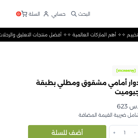
حسابي
السلة
0
 والرحلات والتخييم ✧
✧ أهم الماركات العالمية ✧
✧ أفضل منتجات الت
وار أمامي مشقوق ومطلي بطبقة
يوميت
.س
623
امل ضريبة القيمة المضافة
مية
Alternative:
أضف للسلة
وار