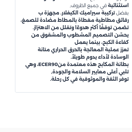
استثنائية
في جميع الظروف,
بفضل
تركيبة سيراميك الكيفلار
. مجهزة ب
رقائق مطاطية مغطاة بالمطاط مضادة للصمغ
،
تضمن توقفًا أكثر هدوءًا وتقلل من الاهتزاز.
يحسّن التصميم
المشطوب والمشقوق
من
كفاءة الكبح، بينما يعمل
تعزز عملية المعالجة بالحرق الحراري
متانة
الوسادة لأداء يدوم طويلاً.
بطانة المكابح هذه معتمدة منECER90
، وهي
تلبي أعلى معايير السلامة والجودة,
توفر الثقة والموثوقية في كل رحلة.