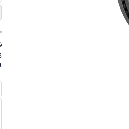
أ
م
و
ب
رم
ج