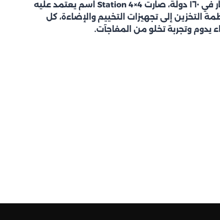
بأكثر من ٦٠ سنة خبرة وانتشار في ١٦٠ دولة، صارت Station 4×4 اسم يعتمد عليه
ة التخزين إلى تجهيزات التخييم والإضاءة، كل
دوم وتجربة تخلو من المفاجآت.