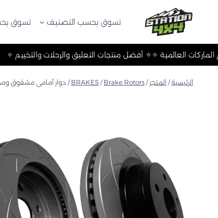
لتجاوز
لى
تسوق بحسب التصنيف
تسوق بحس
لمحتوى
تخييم ✧
✧ أهم الماركات العالمية ✧
✧ أفضل منتجات التعليق والرحلات
الرئيسية
/
المتجر
/
Brake Rotors
/
BRAKES
/
دوار أمامي مشقوق وم