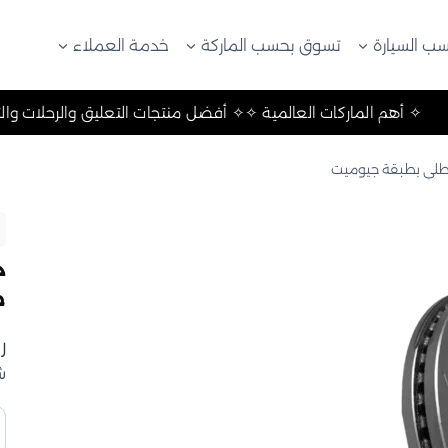
ب السيارة
تسوق بحسب الماركة
خدمة العملاء
 والتخييم ✧
✧ أهم الماركات العالمية ✧
✧ أفضل منتجات التعليق
طلي بطبقة جيوميت
د
ج
ر
ش
ك
د