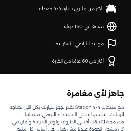
أكثر من مليون سيارة 4×4 معدلة
مقرها في 160 دولة
مواليد الأراضي الأسترالية
أكثر من 60 عامًا من الخبرة
جاهز لأي مغامرة
مع منتجات Station 4×4 تقدر تجهز سيارتك بكل اللي تحتاجه
للرحلات، التخييم، أو حتى الاستخدام اليومي. منتجاتنا
مصممة لتتحمّل أقسى الظروف وتوفّر لك راحة وأمان في
كل مشوار. الجودة عندنا مش خيار… هي أساس كل منتج.