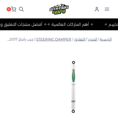
لتجاوز
لى
0
لمحتوى
ات والتخييم ✧
✧ أهم الماركات العالمية ✧
✧ أفضل منتجات التعل
الرئيسية
/
المتجر
/
التعليق
/
STEERING DAMPER
/
جيب رانجلر JK 2006-2017 مخمد توجيه خلية رغوية