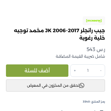
جيب رانجلر JK 2006-2017 مخمد توجيه
خلية رغوية
ر.س
543
شامل ضريبة القيمة المضافة
كمية
ive:
أضف للسلة
جيب
رانجلر
تحقق من المخزون في المعرض
JK
2006-
2017
رمز المنتج:
3540
مخمد
توجيه