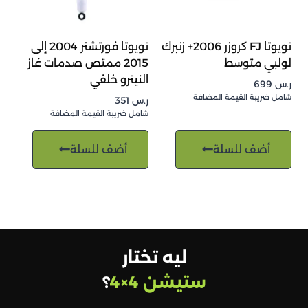
تويوتا FJ كروزر 2006+ زنبرك
تويوتا فورتشنر 2004 إلى
لولبي متوسط
2015 ممتص صدمات غاز
النيترو خلفي
ر.س
699
شامل ضريبة القيمة المضافة
ر.س
351
شامل ضريبة القيمة المضافة
أضف للسلة
أضف للسلة
ليه تختار
ستيشن 4×4
؟