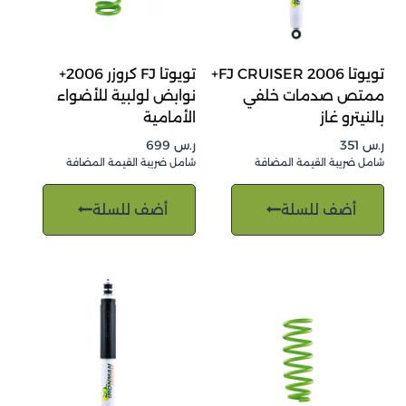
تويوتا FJ CRUISER 2006+
تويوتا FJ كروزر 2006+
ممتص صدمات خلفي
نوابض لولبية للأضواء
بالنيترو غاز
الأمامية
ر.س
351
ر.س
699
شامل ضريبة القيمة المضافة
شامل ضريبة القيمة المضافة
أضف للسلة
أضف للسلة