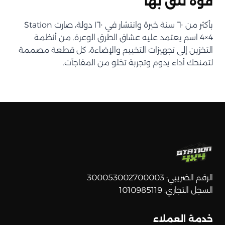
قوة تثق بها
بأكثر من ٦٠ سنة خبرة وانتشار في ١٦٠ دولة، صارت Station
4×4 اسم يعتمد عليه عشاق الطرق الوعرة. من أنظمة
التخزين إلى تجهيزات التخييم والإضاءة، كل قطعة مصممة
لتمنحك أداء يدوم وتجربة تخلو من المفاجآت.
الرقم الضريبي: 300053002700003
السجل التجاري: 1010985119
خدمة العملاء