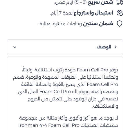
شحن سريع
(3 – 5) أيام عمل.
الصدمات
استبدال واسترجاع
لمدة 7 أيام.
الأمامي
من
ضمان سنتين
وخامات مختارة بعناية.
الخلية
الرغوية
الوصف
يوفر Foam Cell Pro جودة ركوب استثنائية، وثباتاً،
وتحكماً استثنائياً على الطرقات الممهدة والوعرة. صُمم
Foam Cell Pro الذي يتميز بالقوة والمتانة الفائقة
وبقيمة رائعة، ويوفر لك Foam Cell Pro المال الذي
تضعه في خزان الوقود حتى تتمكن من الخروج
والاستكشاف.
لا يوجد ما هو أكبر وأقوى وأكثر متانة من مجموعة
ممتصات الصدمات Ironman 4×4 Foam Cell Pro