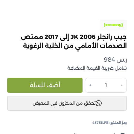
جيب رانجلر JK 2006 إلى 2017 ممتص
الصدمات الأمامي من الخلية الرغوية
ر.س
984
شامل ضريبة القيمة المضافة
كمية
ive:
أضف للسلة
جيب
رانجلر
تحقق من المخزون في المعرض
JK
2006
إلى
رمز المنتج:
45751LFE
2017
ممتص