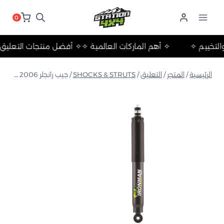
لتجاوز
لى
0
لمحتوى
حلات والتخييم ✧
✧ أهم الماركات العالمية ✧
✧ أفضل منتجات الت
الرئيسية
/
المتجر
/
التعليق
/
SHOCKS & STRUTS
/
جيب رانجلر JK 2006 إلى 2017 ممتص الصدمات الأمامي من الخلية الرغوية