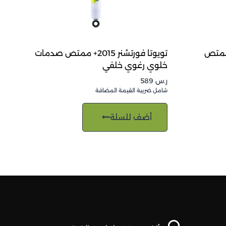
FJ CRUISER 2+ ممتص
تويوتا فورتشنر 2015+ ممتص صدمات
خلوي رغوي خلفي
ر.س
589
شامل ضريبة القيمة المضافة
أضف للسلة