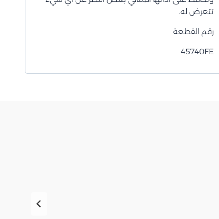
تتعرض له.
رقم القطعة
45740FE