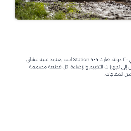
بأكثر من ٦٠ سنة خبرة وانتشار في ١٦٠ دولة، صارت Station 4×4 اسم يعتمد عليه عشاق
ين إلى تجهيزات التخييم والإضاءة، كل قطعة مصممة
من المفاجآت.