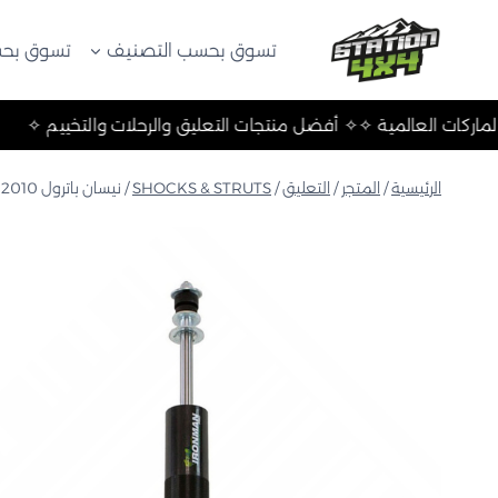
لتجاوز
لى
تسوق بحسب التصنيف
تسوق بحس
لمحتوى
ييم ✧
✧ أهم الماركات العالمية ✧
✧ أفضل منتجات التعليق والرحلات و
الرئيسية
/
المتجر
/
التعليق
/
SHOCKS & STRUTS
/
نيسان باترول Y62 2010+ دعامة أمامية من الخلايا الرغوية