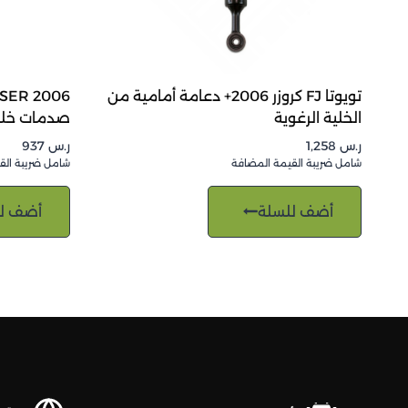
تويوتا FJ كروزر 2006+ دعامة أمامية من
الخلية الرغوية
صدمات خلو
ر.س
1,258
ر.س
937
شامل ضريبة القيمة المضافة
شامل ضريبة الق
أضف للسلة
أضف ل