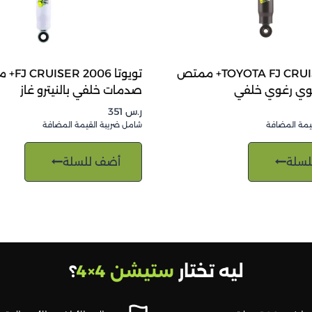
TOYOTA FJ CRUISER 2006+ ممتص
تويوتا 006
ي رغوي خلفي
صدمات خلفي بالنيترو غاز
ر.س
351
يمة المضافة
شامل ضريبة القيمة المضافة
لسلة
أضف للسلة
ليه تختار
ستيشن 4×4
؟