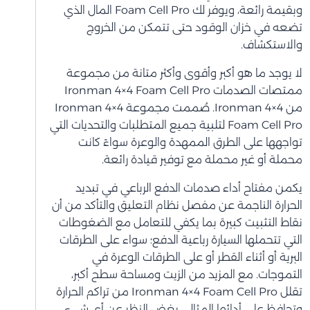
وبقيمة رائعة، ويوفر لك Foam Cell Pro المال الذي
تضعه في خزان الوقود حتى تتمكن من الخروج
والاستكشاف.
لا يوجد ما هو أكبر وأقوى وأكثر متانة من مجموعة
ممتصات الصدمات Ironman 4×4 Foam Cell Pro
من Ironman 4×4. صُممت مجموعة Ironman 4×4
Foam Cell Pro لتلبية جميع المتطلبات والتحديات التي
تواجهها على الطرق الممهدة والوعرة سواءً كانت
محملة أو غير محملة مع توفير قيادة رائعة.
يكمن مفتاح أداء صدمات الدفع الرباعي في تبديد
الحرارة الناجمة عن مفصل نظام التعليق والتأكد من أن
نقاط التثبيت كبيرة بما يكفي للتعامل مع الضغوطات
التي تتحملها السيارة رباعية الدفع؛ سواء على الطرقات
البرية أو أثناء القطر أو على الطرقات الوعرة في
التموجات. مع المزيد من الزيت ومساحة سطح أكبر،
تقلل Ironman 4×4 Foam Cell Pro من تراكم الحرارة
وتحافظ على أدائها المثالي بغض النظر عن أي شيء