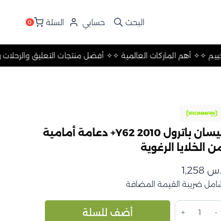
حسابي
السلة
0
الرحلات والتخييم ✧
✧ أهم الماركات العالمية ✧
✧ أفضل منتجات التعل
نيسان باترول Y62 2010+ دعامة أمامية
ن الخلايا الرغوية
.س
1,258
امل ضريبة القيمة المضافة
مية
Alternative:
أضف للسلة
يسان