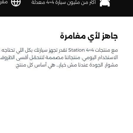
مقرها 
أكثر من مليون سيارة 4×4 معدلة
جاهز لأي مغامرة
مع منتجات Station 4×4 تقدر تجهز سيارتك بكل اللي 
الاستخدام اليومي. منتجاتنا مصممة لتتحمّل أقسى الظروف و
مشوار. الجودة عندنا مش خيار… هي أساس كل منتج.