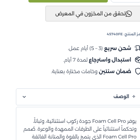
اترول
تحقق من المخزون في المعرض
Y6
2010+
عامة
ز المنتج:
45740FE
مامية
ن
شحن سريع
(3 – 5) أيام عمل.
خلايا
استبدال واسترجاع
لمدة 7 أيام.
لرغوية
ضمان سنتين
وخامات مختارة بعناية.
الوصف
يوفر Foam Cell Pro جودة ركوب استثنائية، وثباتاً،
وتحكماً استثنائياً على الطرقات الممهدة والوعرة. صُمم
Foam Cell Pro الذي يتميز بالقوة والمتانة الفائقة