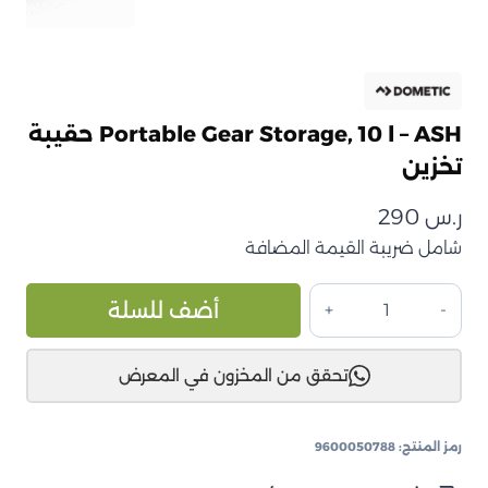
Portable Gear Storage, 10 l – ASH حقيبة
تخزين
ر.س
290
شامل ضريبة القيمة المضافة
كمية
ive:
أضف للسلة
Portable
Gear
تحقق من المخزون في المعرض
Storage,
10
l
رمز المنتج:
9600050788
–
ASH