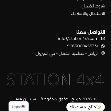
شروط الضمان
الاستبدال والاسترجاع
التواصل معنا
info@station4x4.com
+966500845533
الرياض – صناعية الشمال – حي القيروان
© 2026 جميع الحقوق محفوظة — ستيشن 4×4
تحتاج لمساعدة؟
English