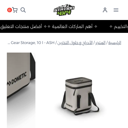
لتجاوز
لى
0
لمحتوى
حلات والتخييم ✧
✧ أهم الماركات العالمية ✧
✧ أفضل منتجات الت
الرئيسية
/
المتجر
/
الأدراج و حلول التخزين
/
Portable Gear Storage, 10 l – ASH حقيبة تخزين