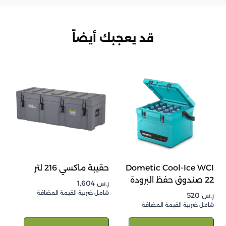
قد يعجبك أيضاً
Dometic Cool-Ice WCI
حقيبة ماكسي 216 لتر
22 صندوق حفظ البرودة
ر.س
1,604
شامل ضريبة القيمة المضافة
ر.س
520
شامل ضريبة القيمة المضافة