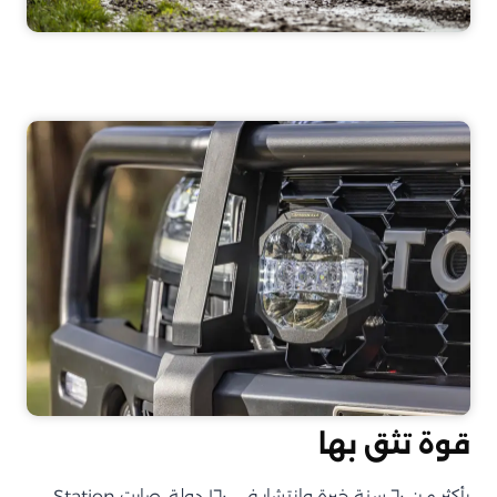
قوة تثق بها
بأكثر من ٦٠ سنة خبرة وانتشار في ١٦٠ دولة، صارت Station