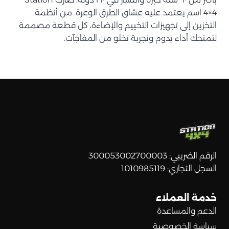
4×4 اسم يعتمد عليه عشاق الطرق الوعرة. من أنظمة
التخزين إلى تجهيزات التخييم والإضاءة، كل قطعة مصممة
لتمنحك أداء يدوم وتجربة تخلو من المفاجآت.
الرقم الضريبي: 300053002700003
السجل التجاري: 1010985119
خدمة العملاء
الدعم والمساعدة
سياسة الخصوصية