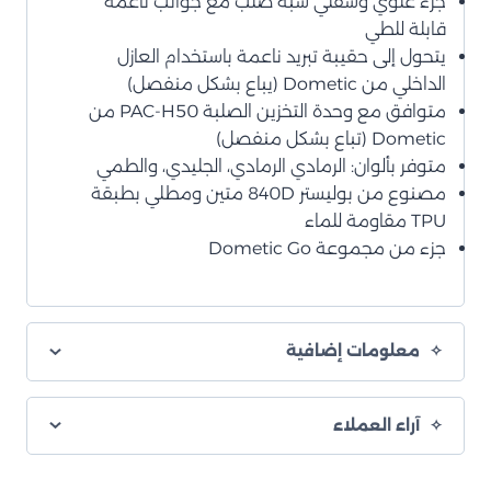
جزء علوي وسفلي شبه صلب مع جوانب ناعمة
قابلة للطي
يتحول إلى حقيبة تبريد ناعمة باستخدام العازل
الداخلي من Dometic (يباع بشكل منفصل)
متوافق مع وحدة التخزين الصلبة PAC-H50 من
Dometic (تباع بشكل منفصل)
متوفر بألوان: الرمادي الرمادي، الجليدي، والطمي
مصنوع من بوليستر 840D متين ومطلي بطبقة
TPU مقاومة للماء
جزء من مجموعة Dometic Go
معلومات إضافية
آراء العملاء