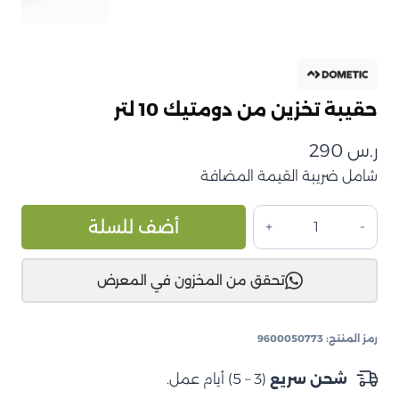
حقيبة تخزين من دومتيك 10 لتر
ر.س
290
شامل ضريبة القيمة المضافة
كمية
ive:
أضف للسلة
حقيبة
تخزين
تحقق من المخزون في المعرض
من
دومتيك
10
رمز المنتج:
9600050773
لتر
شحن سريع
(3 – 5) أيام عمل.