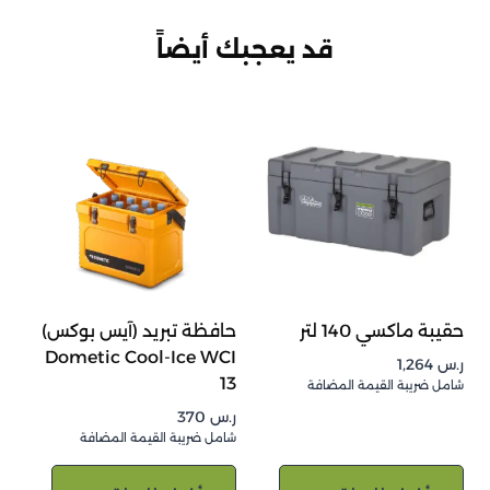
قد يعجبك أيضاً
حقيبة ماكسي 140 لتر
حافظة تبريد (آيس بوكس)
Dometic Cool-Ice WCI
ر.س
1,264
13
شامل ضريبة القيمة المضافة
ر.س
370
شامل ضريبة القيمة المضافة