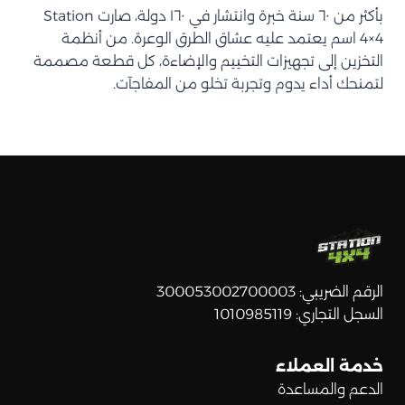
بأكثر من ٦٠ سنة خبرة وانتشار في ١٦٠ دولة، صارت Station
4×4 اسم يعتمد عليه عشاق الطرق الوعرة. من أنظمة
التخزين إلى تجهيزات التخييم والإضاءة، كل قطعة مصممة
لتمنحك أداء يدوم وتجربة تخلو من المفاجآت.
الرقم الضريبي: 300053002700003
السجل التجاري: 1010985119
خدمة العملاء
الدعم والمساعدة