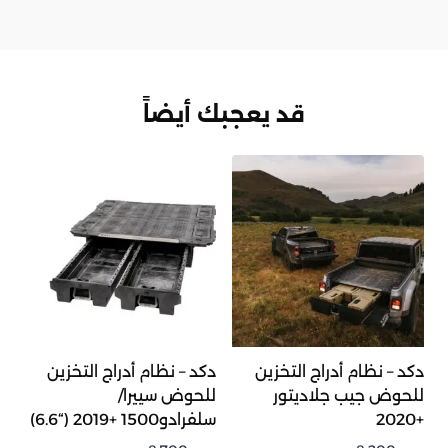
قد يعجبك أيضاً
دكد – نظام أدراج التخزين
دكد – نظام أدراج التخزين
للحوض جيب جلاديتور
للحوض سييرا/
+2020
سلفرادو1500 +2019 (“6.6)