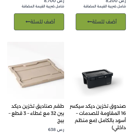
ر.س
8,200
ر.س
8,700
شامل ضريبة القيمة المضافة
شامل ضريبة القيمة المضافة
أضف للسلة
أضف للسلة
صندوق تخزين ديكد سيكسر
طقم صناديق تخزين ديكد
16 المقاومة للصدمات –
بين 32 مع غطاء – 3 قطع –
أسود بالكامل (مع منظم
بيج
داخلي)
ر.س
638