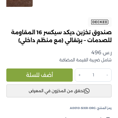
صندوق تخزين ديكد سيكسر 16 المقاومة
للصدمات – برتقالي (مع منظم داخلي)
ر.س
496
شامل ضريبة القيمة المضافة
كمية
ive:
أضف للسلة
صندوق
تخزين
تحقق من المخزون في المعرض
ديكد
سيكسر
16
رمز المنتج:
A0010-SIXR-ORG
المقاومة
للصدمات