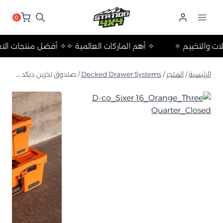
لتجاوز
لى
0
لمحتوى
 والرحلات والتخييم ✧
✧ أهم الماركات العالمية ✧
✧ أفضل منتجا
الرئيسية
/
المتجر
/
Decked Drawer Systems
/
صندوق تخزين ديكد سيكسر 16 المقاومة للصدمات – برتقالي (مع منظم داخلي)