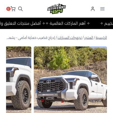
لتجاوز
لى
0
لمحتوى
لات والتخييم ✧
✧ أهم الماركات العالمية ✧
✧ أفضل منتجات التع
الرئيسية
/
المتجر
/
تجهيزات السيارات
/
إدراج قضيب حماية أمامي – يشمل نقاط استرداد مدمجة BBR098I