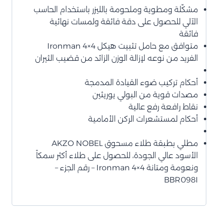
مشكّلة ومطوية وملحومة بالليزر باستخدام الحاسب
الآلي للحصول على دقة فائقة ولمسات نهائية
فائقة
متوافق مع حامل تثبيت هيكل Ironman 4×4
الفريد من نوعه لإزالة الوزن الزائد من قضيب الثيران
أحكام تركيب ضوء القيادة المدمجة
مصدات قوية من البولي يوريثين
نقاط رافعة رفع عالية
أحكام لمستشعرات الركن الأمامية
مطلي بطبقة طلاء مسحوق AKZO NOBEL
الأسود عالي الجودة، للحصول على طلاء أكثر سمكاً
ونعومة ومتانة Ironman 4×4 – رقم الجزء –
BBR098I