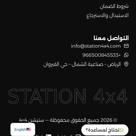
شروط الضمان
الاستبدال والاسترجاع
التواصل معنا
info@station4x4.com
+966500845533
الرياض – صناعية الشمال – حي القيروان
© 2026 جميع الحقوق محفوظة — ستيشن 4×4
تحتاج لمساعدة؟
English