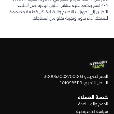
4×4 اسم يعتمد عليه عشاق الطرق الوعرة. من أنظمة
التخزين إلى تجهيزات التخييم والإضاءة، كل قطعة مصممة
لتمنحك أداء يدوم وتجربة تخلو من المفاجآت.
الرقم الضريبي: 300053002700003
السجل التجاري: 1010985119
خدمة العملاء
الدعم والمساعدة
سياسة الخصوصية