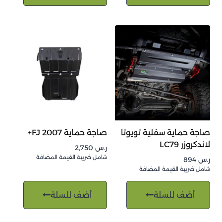
صاجة حماية سفلية تويوتا
صاجة حماية FJ 2007+
لاندكروزر LC79
ر.س
2,750
شامل ضريبة القيمة المضافة
ر.س
894
شامل ضريبة القيمة المضافة
أضف للسلة
أضف للسلة