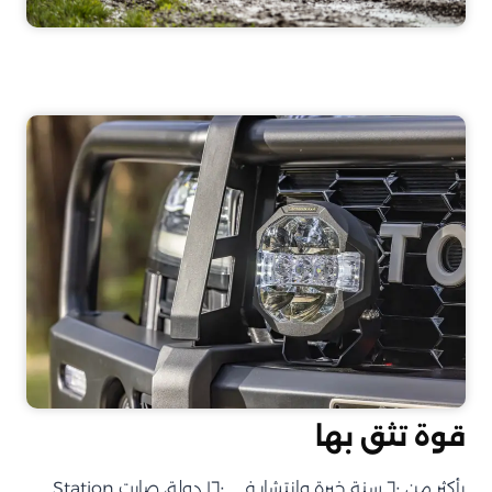
قوة تثق بها
بأكثر من ٦٠ سنة خبرة وانتشار في ١٦٠ دولة، صارت Station