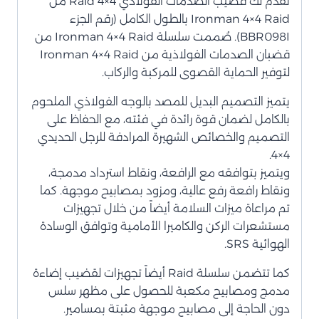
نقدم لك قضيب الصدمات الفولاذي 4×4 Raid من
Ironman 4×4 Raid بالطول الكامل (رقم الجزء
BBR098I). صُممت سلسلة Ironman 4×4 Raid من
قضبان الصدمات الفولاذية من Ironman 4×4 Raid
لتوفير الحماية القصوى للمركبة والركاب.
يتميز التصميم البديل للمصد بالوجه الفولاذي الملحوم
بالكامل لضمان قوة رائدة في فئته، مع الحفاظ على
التصميم والخصائص الشهيرة المرادفة للرجل الحديدي
4×4.
ويتميز بتوافقه مع الرافعة، ونقاط استرداد مدمجة،
ونقاط رافعة رفع عالية، ومزود بمصابيح موجهة. كما
تم مراعاة ميزات السلامة أيضاً من خلال تجهيزات
مستشعرات الركن والكاميرا الأمامية وتوافق الوسادة
الهوائية SRS.
كما تتضمن سلسلة Raid أيضاً تجهيزات لقضيب إضاءة
مدمج ومصابيح مكعبة للحصول على مظهر سلس
دون الحاجة إلى مصابيح موجهة مثبتة بمسامير.