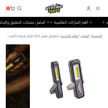
لتجاوز
لى
0
لمحتوى
والتخييم ✧
✧ أهم الماركات العالمية ✧
✧ أفضل منتجات التعليق 
الرئيسية
/
المتجر
/
لوازم التخييم
/
مصباح عمل LED قابل لإعادة الشحن (عبوة من 2 قطعة)