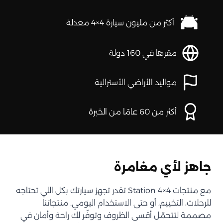
أكثر من مليون سيارة 4×4 معدلة
مقرها في 160 دولة
مواليد الأراضي الأسترالية
أكثر من 60 عامًا من الخبرة
جاهز لأي مغامرة
مع منتجات Station 4×4 تقدر تجهز سيارتك بكل اللي تحتاجه
للرحلات، التخييم، أو حتى الاستخدام اليومي. منتجاتنا
مصممة لتتحمّل أقسى الظروف وتوفّر لك راحة وأمان في