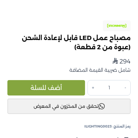
مصباح عمل LED قابل لإعادة الشحن
(عبوة من 2 قطعة)
294
⃁
شامل ضريبة القيمة المضافة
كمية
ive:
أضف للسلة
مصباح
عمل
تحقق من المخزون في المعرض
LED
قابل
لإعادة
رمز المنتج:
ILIGHTING0023
الشحن
(عبوة