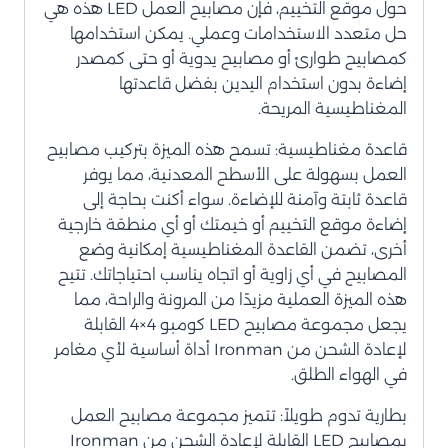
حول موقع التخييم، فإن مصابيح العمل LED هذه هي
حل متعدد الاستخدامات وعملي. يمكن استخدامها
كمصابيح طوارئ أو مصابيح يدوية أو حتى كمصدر
إضاءة بدون استخدام اليدين بفضل قاعدتها
المغناطيسية المريحة.
قاعدة مغناطيسية: تسمح هذه الميزة بتركيب مصابيح
العمل بسهولة على الأسطح المعدنية، مما يوفر
قاعدة ثابتة وآمنة للإضاءة. سواء أكنت بحاجة إلى
إضاءة موقع التخييم أو خيمتك أو أي منطقة خارجية
أخرى، تضمن القاعدة المغناطيسية إمكانية وضع
المصابيح في أي زاوية أو اتجاه يناسب احتياجاتك. تتيح
هذه الميزة العملية مزيدًا من المرونة والراحة، مما
يجعل مجموعة مصابيح LED كومبو 4×4 القابلة
لإعادة الشحن من Ironman أداة أساسية لأي مغامر
في الهواء الطلق.
بطارية تدوم طويلاً: تتميز مجموعة مصابيح العمل
بمصابيح LED القابلة لإعادة الشحن من Ironman