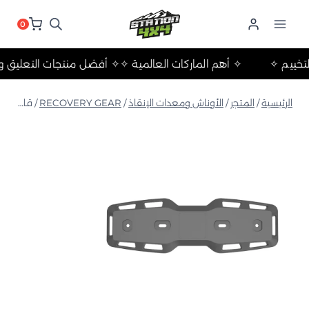
لتجاوز
لى
0
لمحتوى
لات والتخييم ✧
✧ أهم الماركات العالمية ✧
✧ أفضل منتجات التع
الرئيسية
/
المتجر
/
الأوناش ومعدات الإنقاذ
/
RECOVERY GEAR
/
قاعدة تثبيت لوح الإنقاذ