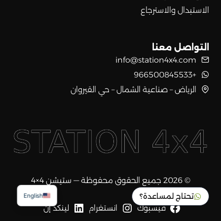
الاستبدال والاسترجاع
التواصل معنا
info@station4x4.com
+966500845533
الرياض – صناعية الشمال – حي القيروان
© 2026 جميع الحقوق محفوظة — ستيشن 4×4
تحتاج لمساعدة؟
English
فيسبوك
انستغرام
لينكد إن