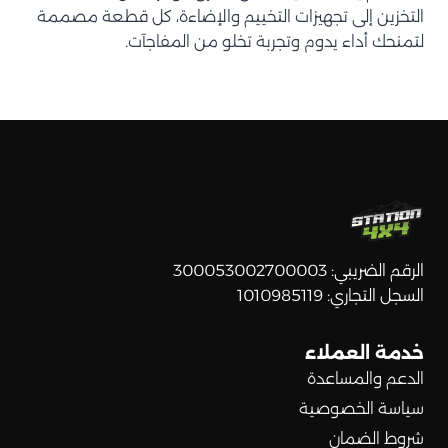
التخزين إلى تجهيزات التخييم والإضاءة، كل قطعة مصممة
لتمنحك أداء يدوم وتجربة تخلو من المفاجآت.
الرقم الضريبي: 300053002700003
السجل التجاري: 1010985119
خدمة العملاء
الدعم والمساعدة
سياسة الخصوصية
شروط الضمان