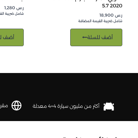
2020 5.7
ر.س
1,280
شامل ضريبة الق
ر.س
18,900
شامل ضريبة القيمة المضافة
أضف للسلة
أضف ل
مقرها 
أكثر من مليون سيارة 4×4 معدلة