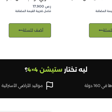
ر.س
17,900
يمة المضافة
شامل ضريبة القيمة المضافة
لسلة
أضف للسلة
ليه تختار
ستيشن 4×4
؟
في 160 دولة
مواليد الأراضي الأسترالية