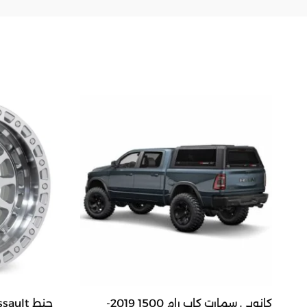
كانوبي سمارت كاب رام 1500 2019-
جنط ROH Assault، (مقاس 17 x9)