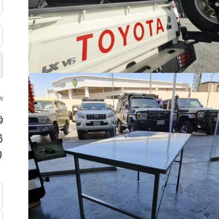
ك
ط
p
ال
ل
ل
رم