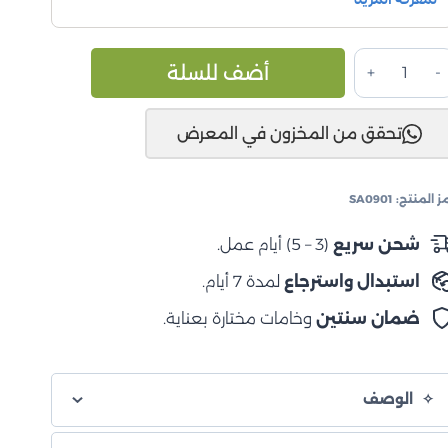
مية
Alternative:
أضف للسلة
اولة
SmartCa
تحقق من المخزون في المعرض
قابلة
لطي
لتخزين
ز المنتج:
SA0901
شحن سريع
(3 – 5) أيام عمل.
استبدال واسترجاع
لمدة 7 أيام.
ضمان سنتين
وخامات مختارة بعناية.
الوصف