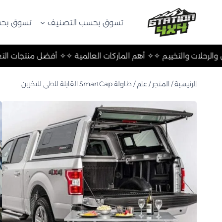
لتجاوز
لى
تسوق بحسب التصنيف
تسوق بحس
لمحتوى
ل منتجات التعليق والرحلات والتخييم ✧
✧ أهم الماركات العالمية ✧
✧
الرئيسية
/
المتجر
/
عام
/
طاولة SmartCap القابلة للطي للتخزين