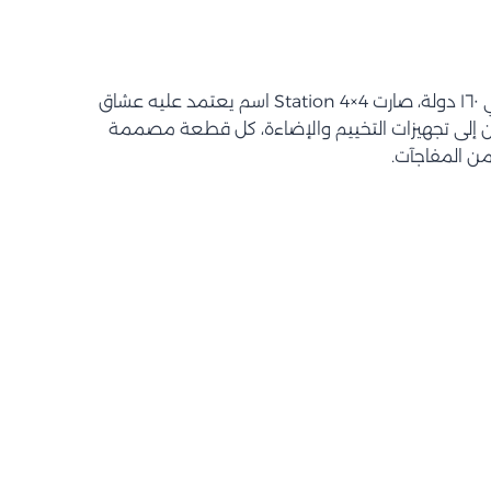
بأكثر من ٦٠ سنة خبرة وانتشار في ١٦٠ دولة، صارت Station 4×4 اسم يعتمد عليه عشاق
ين إلى تجهيزات التخييم والإضاءة، كل قطعة مصممة
من المفاجآت.