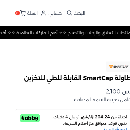
حسابي
السلة
0
لعالمية ✧
✧ أفضل منتجات التعليق والرحلات والتخييم ✧
✧ أهم الماركا
ة SmartCap القابلة للطي للتخزين
.س
2,100
امل ضريبة القيمة المضافة