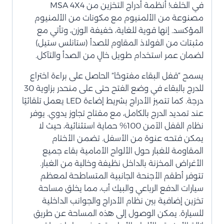
في الخلف! أنظمة أدراج التخزين من MSA 4X4
مصنوعة من الألمنيوم مع مكونات من الألمنيوم
المؤكسد. إنها قوية للغاية، خفيفة الوزن، وتأتي مع
مثبتات من الفولاذ المقاوم للصدأ (ستانلس ستيل)
لضمان عمر استخدام طويل خالٍ من الصدأ والتآكل.
يسمح “قفل البقاء مفتوحًا” الحاصل على براءة اختراع
للدرج بالبقاء في وضع الفتح حتى على منحدر بزاوية 30
درجة. كما تتميز الأدراج بشريط إضاءة LED يعمل تلقائيًا
عند تمديد الدرج بالكامل، مع مفتاح تجاوز يدوي. يوفر
نظام القفل الآمن 100% حماية استثنائية، حيث لا
يمكن فتحه عنوة من الأسفل. تضمن الأختام
المقاومة للغبار حول الألواح الأمامية بقاء جميع
الأغراض المخزنة بالداخل نظيفة وخالية من الغبار.
تتوفر أطقم الأجنحة الجانبية المتساطحة لمعظم
سيارات الدفع الرباعي والبيك أب، مما يخلق مساحة
تخزين إضافية بين نظام الأدراج والجوانب الداخلية
للسيارة. يمكن الوصول إلى هذه المساحة عن طريق