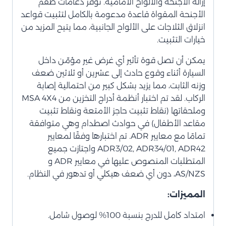
إزالة الأجنحة والألواح الأمامية. توفر دعامات طقم
الأجنحة المقواة قاعدة مدعومة بالكامل لتثبيت قواعد
انزلاق الثلاجات على الألواح الجانبية، مما يتيح المزيد من
خيارات التثبيت.
يمكن أن تصل قوة تأثير أي غرض غير مؤمّن داخل
السيارة أثناء وقوع حادث إلى عشرين أو ثلاثين ضعف
وزنه الثابت، مما يزيد بشكل كبير من احتمالية إصابة
الركاب. لقد تم اختبار أنظمة أدراج التخزين من MSA 4X4
وملحقاتها (نقاط تثبيت حاجز الأمتعة ونقاط تثبيت
مقاعد الأطفال) في حوادث اصطدام وهي متوافقة
تمامًا مع معايير ADR. تم اختبارها وفقًا لمعايير
ADR3/02, ADR34/01, ADR42 واجتازت جميع
المتطلبات المنصوص عليها في معايير ADR و
AS/NZS، دون أي ضعف هيكلي أو تدهور في النظام.
المميزات:
امتداد كامل للدرج بنسبة 100% لوصول شامل.