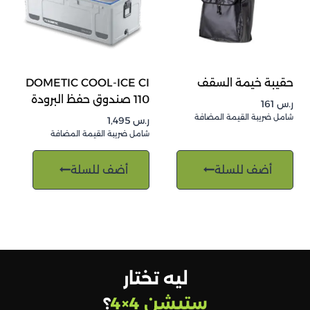
حقيبة خيمة السقف
DOMETIC COOL-ICE CI
110 صندوق حفظ البرودة
ر.س
161
شامل ضريبة القيمة المضافة
ر.س
1,495
شامل ضريبة القيمة المضافة
أضف للسلة
أضف للسلة
ليه تختار
ستيشن 4×4
؟