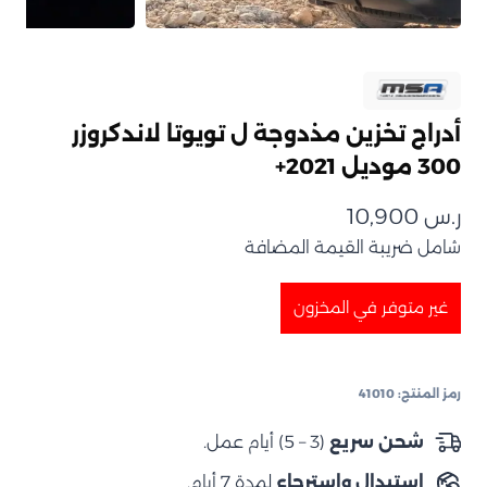
أدراج تخزين مذدوجة ل تويوتا لاندكروزر
300 موديل 2021+
ر.س
10,900
شامل ضريبة القيمة المضافة
غير متوفر في المخزون
رمز المنتج:
41010
شحن سريع
(3 – 5) أيام عمل.
استبدال واسترجاع
لمدة 7 أيام.