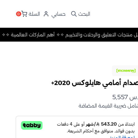
حسابي
السلة
0
ت العالمية ✧
✧ أفضل منتجات التعليق والرحلات والتخييم ✧
✧ أهم الم
دام أمامي هايلوكس 2020+
.س
5,557
امل ضريبة القيمة المضافة