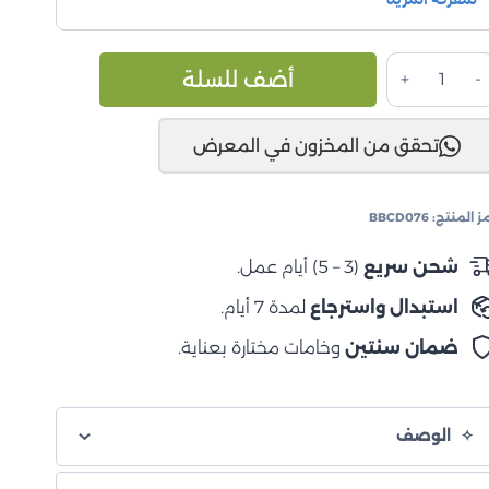
مية
Alternative:
أضف للسلة
دام
مامي
تحقق من المخزون في المعرض
ايلوكس
2020
ز المنتج:
BBCD076
شحن سريع
(3 – 5) أيام عمل.
استبدال واسترجاع
لمدة 7 أيام.
ضمان سنتين
وخامات مختارة بعناية.
الوصف