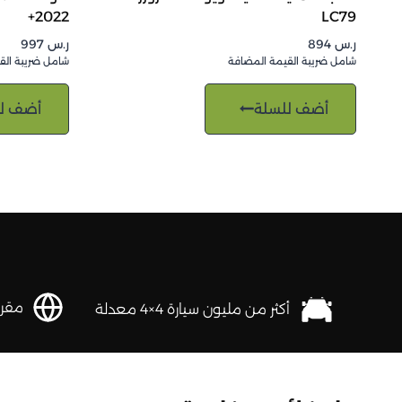
2022+
LC79
ر.س
894
ر.س
997
شامل ضريبة القيمة المضافة
شامل ضريبة الق
أضف للسلة
أضف ل
مقرها 
أكثر من مليون سيارة 4×4 معدلة