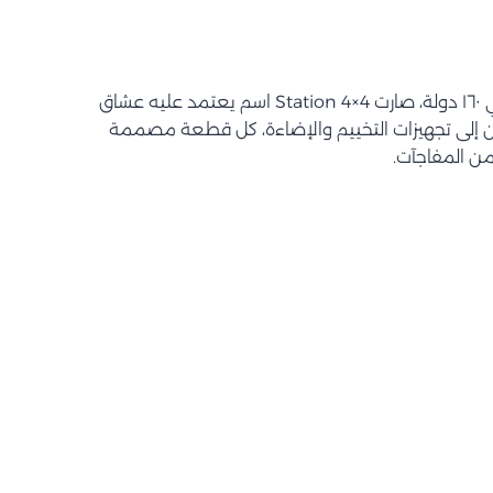
بأكثر من ٦٠ سنة خبرة وانتشار في ١٦٠ دولة، صارت Station 4×4 اسم يعتمد عليه عشاق
ين إلى تجهيزات التخييم والإضاءة، كل قطعة مصممة
من المفاجآت.