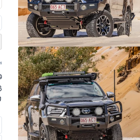
ك
ص
أ
ه
+
رم