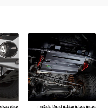
صاجة حماية سفلية تويوتا لاندكروزر