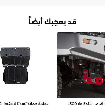
قد يعجبك أيضاً
هوك صدام امامي لاندكروزر L300
صاجة حماية تويوتا لاندكروزر LC200