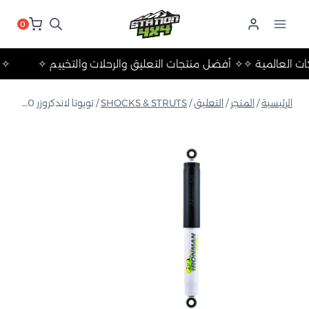
لتجاوز
لى
0
لمحتوى
✧ أهم الماركات العالمية ✧
✧ أفضل منتجات التعليق والرحلات والتخ
الرئيسية
/
المتجر
/
التعليق
/
SHOCKS & STRUTS
/
تويوتا لاندكروزر 300 سلسلة 2022+ ممتص صدمات خلوي رغوي خلفي