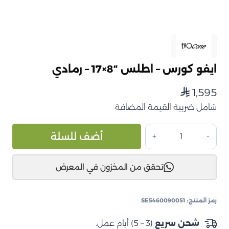
ايفو كورس – اطلس “8×17 – رمادي
1,595
⃁
شامل ضريبة القيمة المضافة
كمية
ive:
أضف للسلة
ايفو
كورس
تحقق من المخزون في المعرض
–
اطلس
"8×17
رمز المنتج:
SE5460090051
–
رمادي
شحن سريع
(3 – 5) أيام عمل.