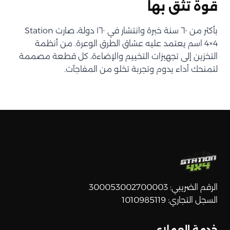
قوة تثق بها
بأكثر من ٦٠ سنة خبرة وانتشار في ١٦٠ دولة، صارت Station
4×4 اسم يعتمد عليه عشاق الطرق الوعرة. من أنظمة
التخزين إلى تجهيزات التخييم والإضاءة، كل قطعة مصممة
لتمنحك أداء يدوم وتجربة تخلو من المفاجآت.
الرقم الضريبي: 300053002700003
السجل التجاري: 1010985119
خدمة العملاء