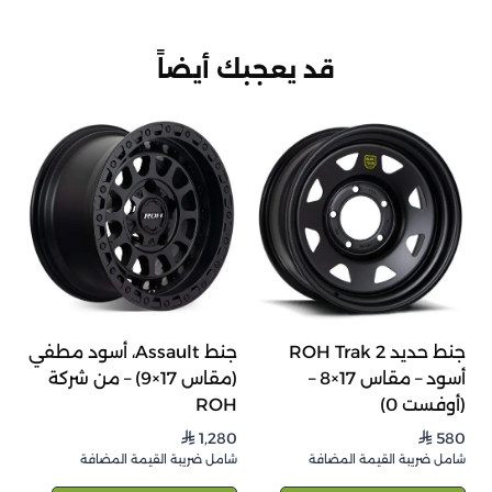
قد يعجبك أيضاً
جنط حديد ROH Trak 2
جنط Assault، أسود مطفي
أسود – مقاس 17×8 –
(مقاس 17×9) – من شركة
(أوفست 0)
ROH
1,280
580
⃁
⃁
شامل ضريبة القيمة المضافة
شامل ضريبة القيمة المضافة