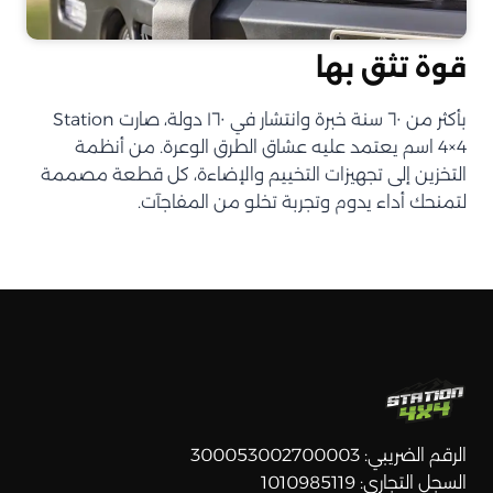
قوة تثق بها
بأكثر من ٦٠ سنة خبرة وانتشار في ١٦٠ دولة، صارت Station
4×4 اسم يعتمد عليه عشاق الطرق الوعرة. من أنظمة
التخزين إلى تجهيزات التخييم والإضاءة، كل قطعة مصممة
لتمنحك أداء يدوم وتجربة تخلو من المفاجآت.
الرقم الضريبي: 300053002700003
السجل التجاري: 1010985119