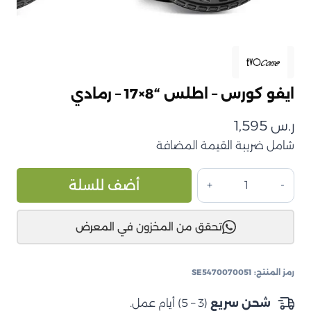
ايفو كورس – اطلس “8×17 – رمادي
ر.س
1,595
شامل ضريبة القيمة المضافة
كمية
ive:
أضف للسلة
ايفو
كورس
تحقق من المخزون في المعرض
–
اطلس
"8×17
رمز المنتج:
SE5470070051
–
رمادي
شحن سريع
(3 – 5) أيام عمل.