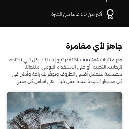
أكثر من 60 عامًا من الخبرة
جاهز لأي مغامرة
مع منتجات Station 4×4 تقدر تجهز سيارتك بكل اللي تحتاجه
للرحلات، التخييم، أو حتى الاستخدام اليومي. منتجاتنا
مصممة لتتحمّل أقسى الظروف وتوفّر لك راحة وأمان في
كل مشوار. الجودة عندنا مش خيار… هي أساس كل منتج.