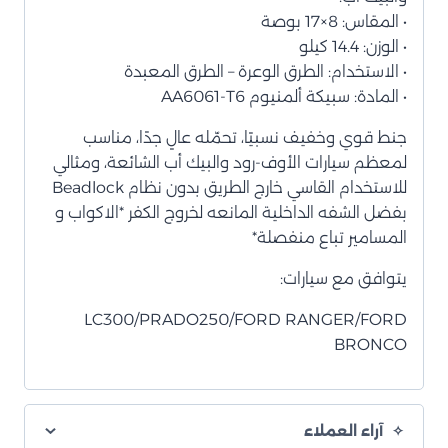
• المقاس: 8×17 بوصة
• الوزن: 14.4 كيلو
• الاستخدام: الطرق الوعرة – الطرق المعبدة
• المادة: سبيكة ألمنيوم AA6061-T6
جنط قوي وخفيف نسبيًا، تحمّله عالٍ جدًا، مناسب
لمعظم سيارات الأوف-رود والبيك أب الشائعة، ومثالي
للاستخدام القاسي خارج الطريق بدون نظام Beadlock
بفضل الشفه الداخلية المانعه لخروج الكفر *الاكواب و
المسامير تباع منفصلة*
يتوافق مع سيارات:
LC300/PRADO250/FORD RANGER/FORD
BRONCO
آراء العملاء