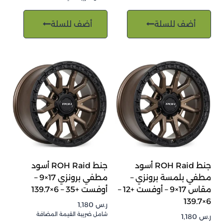
أضف للسلة
أضف للسلة
جنط ROH Raid أسود
جنط ROH Raid أسود
مطفي بلمسة برونزي –
مطفي برونزي 17×9 –
مقاس 17×9 – أوفست +12 –
أوفست +35 – 6×139.7
6×139.7
ر.س
1,180
شامل ضريبة القيمة المضافة
ر.س
1,180