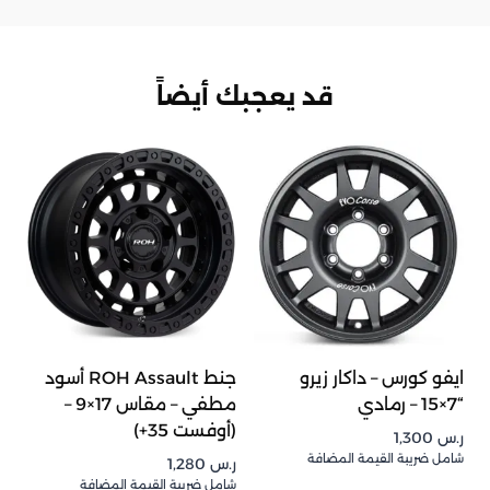
قد يعجبك أيضاً
ايفو كورس – داكار زيرو
جنط ROH Assault أسود
“7×15 – رمادي
مطفي – مقاس 17×9 –
(أوفست 35+)
ر.س
1,300
شامل ضريبة القيمة المضافة
ر.س
1,280
شامل ضريبة القيمة المضافة