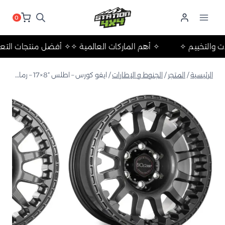
لتجاوز
لى
0
لمحتوى
الرحلات والتخييم ✧
✧ أهم الماركات العالمية ✧
✧ أفضل منتجات 
الرئيسية
/
المتجر
/
الجنوط و الإطارات
/
ايفو كورس – اطلس “8×17 – رمادي