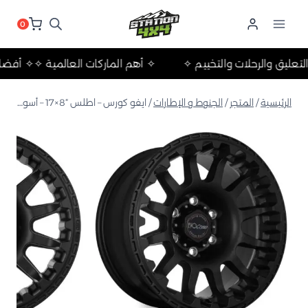
لتجاوز
لى
0
لمحتوى
ات التعليق والرحلات والتخييم ✧
✧ أهم الماركات العالمية ✧
✧
الرئيسية
/
المتجر
/
الجنوط و الإطارات
/
ايفو كورس – اطلس “8×17 – أسود مطفي