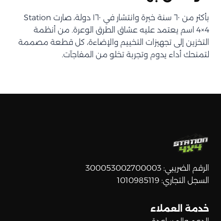
بأكثر من ٦٠ سنة خبرة وانتشار في ١٦٠ دولة، صارت Station
4×4 اسم يعتمد عليه عشاق الطرق الوعرة. من أنظمة
التخزين إلى تجهيزات التخييم والإضاءة، كل قطعة مصممة
لتمنحك أداء يدوم وتجربة تخلو من المفاجآت.
الرقم الضريبي: 300053002700003
السجل التجاري: 1010985119
خدمة العملاء