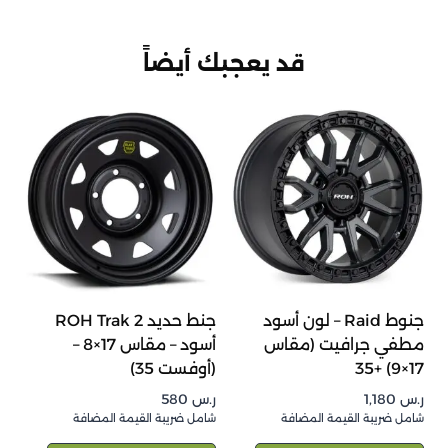
قد يعجبك أيضاً
جنوط Raid – لون أسود
جنط حديد ROH Trak 2
مطفي جرافيت (مقاس
أسود – مقاس 17×8 –
17×9) +35
(أوفست 35)
ر.س
1,180
ر.س
580
شامل ضريبة القيمة المضافة
شامل ضريبة القيمة المضافة