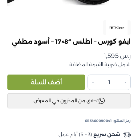
ايفو كورس – اطلس “8×17 – أسود مطفي
ر.س
1,595
شامل ضريبة القيمة المضافة
كمية
ive:
أضف للسلة
ايفو
كورس
تحقق من المخزون في المعرض
–
اطلس
"8×17
رمز المنتج:
SE5460090041
–
أسود
شحن سريع
(3 – 5) أيام عمل.