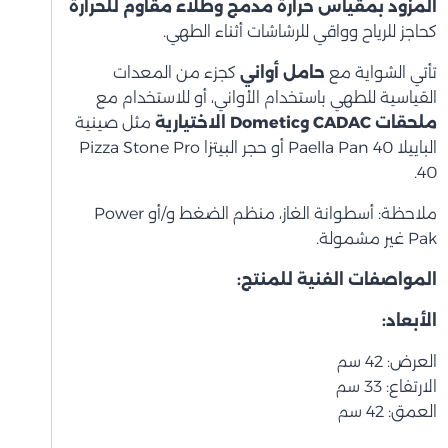
المزود بمقياس حرارة مدمج وطلاء مقاوم للحرارة
كحاجز للرياح وواقي للرشاشات أثناء الطهي.
تأتي الشواية مع
حامل أواني
كجزء من المعدات
القياسية للطهي باستخدام الأواني، أو للاستخدام مع
ملحقات CADAC وDometic الاختيارية
مثل صينية
الباييلا Paella Pan 40 أو حجر البيتزا Pizza Stone Pro
40.
ملاحظة: أسطوانة الغاز، منظم الضغط و/أو Power
Pak غير مشمولة.
المواصفات الفنية للمنتج:
الأبعاد:
العرض: 42 سم
الارتفاع: 33 سم
العمق: 42 سم