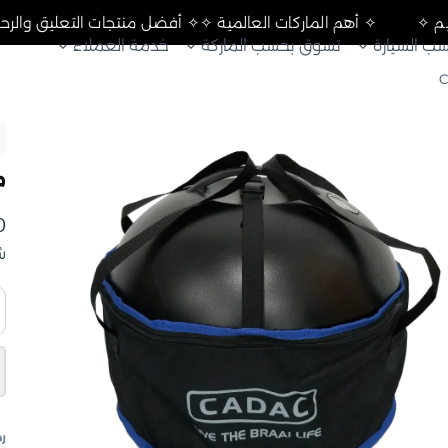
الرحلات والتخييم ✧
✧ أهم الماركات العالمية ✧
✧ أفضل منتجات 
ب السيارة
تسوق بحسب الماركة
خدمة العملاء
م
0
ش
ك
م
ط
م
د
ti
رم