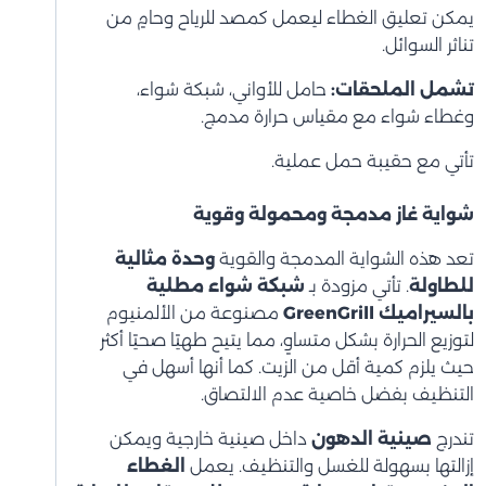
يمكن تعليق الغطاء ليعمل كمصد للرياح وحامٍ من
تناثر السوائل.
تشمل الملحقات:
حامل للأواني، شبكة شواء،
وغطاء شواء مع مقياس حرارة مدمج.
تأتي مع حقيبة حمل عملية.
شواية غاز مدمجة ومحمولة وقوية
تعد هذه الشواية المدمجة والقوية
وحدة مثالية
للطاولة
. تأتي مزودة بـ
شبكة شواء مطلية
بالسيراميك GreenGrill
مصنوعة من الألمنيوم
لتوزيع الحرارة بشكل متساوٍ، مما يتيح طهيًا صحيًا أكثر
حيث يلزم كمية أقل من الزيت. كما أنها أسهل في
التنظيف بفضل خاصية عدم الالتصاق.
تندرج
صينية الدهون
داخل صينية خارجية ويمكن
إزالتها بسهولة للغسل والتنظيف. يعمل
الغطاء