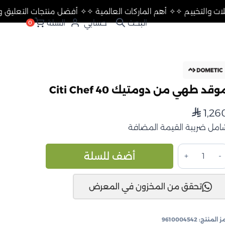
التعليق والرحلات والتخييم ✧
✧ أهم الماركات العالمية ✧
✧ أفضل منت
حسابي
السلة
0
وقد طهي من دومتيك Citi Chef 40
1,26
⃁
امل ضريبة القيمة المضافة
مية
Alternative:
أضف للسلة
وقد
هي
تحقق من المخزون في المعرض
ن
ومتيك
Ci
ز المنتج:
9610004542