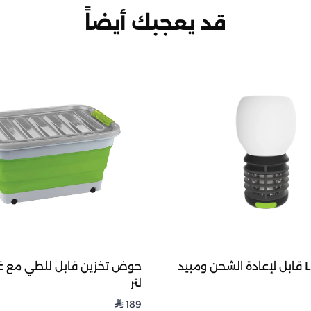
قد يعجبك أيضاً
فانوس LED قابل لإعادة الشحن ومبيد
لتر
189
⃁