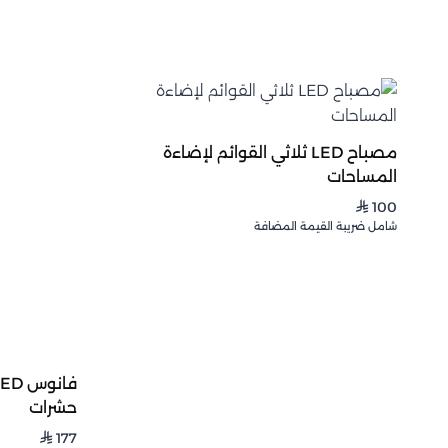
مصباح LED ثلاثي القوائم لإضاءة
المساحات
100
⃁
شامل ضريبة القيمة المضافة
حشرات
177
⃁