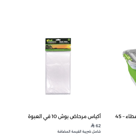
حوض تخزين قابل للطي مع غطاء – 45
أكياس مرحاض بوش 10 في العبوة
62
⃁
شامل ضريبة القيمة المضافة