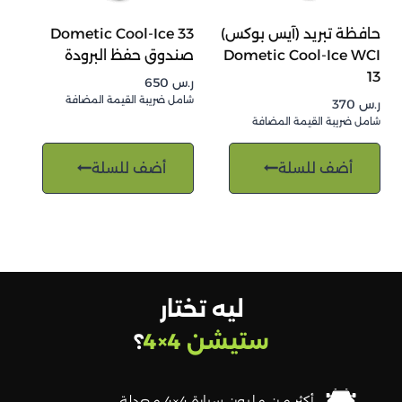
حافظة تبريد (آيس بوكس)
Dometic Cool-Ice 33
Dometic Cool-Ice WCI
صندوق حفظ البرودة
13
ر.س
650
شامل ضريبة القيمة المضافة
ر.س
370
شامل ضريبة القيمة المضافة
أضف للسلة
أضف للسلة
ليه تختار
ستيشن 4×4
؟
أكثر من مليون سيارة 4×4 معدلة