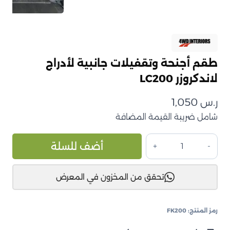
طقم أجنحة وتقفيلات جانبية لأدراج
لاندكروزر LC200
ر.س
1,050
شامل ضريبة القيمة المضافة
كمية
ive:
أضف للسلة
طقم
أجنحة
تحقق من المخزون في المعرض
وتقفيلات
جانبية
لأدراج
رمز المنتج:
FK200
لاندكروزر
LC200