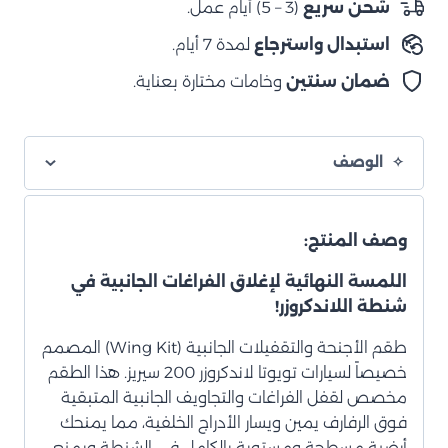
شحن سريع
(3 – 5) أيام عمل.
استبدال واسترجاع
لمدة 7 أيام.
ضمان سنتين
وخامات مختارة بعناية.
الوصف
وصف المنتج
:
اللمسة النهائية لإغلاق الفراغات الجانبية في
شنطة اللاندكروزر!
طقم الأجنحة والتقفيلات الجانبية (Wing Kit) المصمم
خصيصاً لسيارات تويوتا لاندكروزر 200 سيريز. هذا الطقم
مخصص لقفل الفراغات والتجاويف الجانبية المتبقية
فوق الرفارف يمين ويسار الأدراج الخلفية، مما يمنحك
أرضية مسطحة ومستوية بالكامل في الشنطة ويمنع