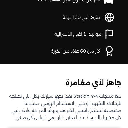
مقرها في 160 دولة
مواليد الأراضي الأسترالية
أكثر من 60 عامًا من الخبرة
جاهز لأي مغامرة
مع منتجات Station 4×4 تقدر تجهز سيارتك بكل اللي تحتاجه
للرحلات، التخييم، أو حتى الاستخدام اليومي. منتجاتنا
مصممة لتتحمّل أقسى الظروف وتوفّر لك راحة وأمان في
كل مشوار. الجودة عندنا مش خيار… هي أساس كل منتج.