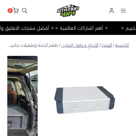
لتجاوز
لى
0
لمحتوى
ات والتخييم ✧
✧ أهم الماركات العالمية ✧
✧ أفضل منتجات التعل
الرئيسية
/
المتجر
/
الأدراج و حلول التخزين
/
طقم أجنحة وتقفيلات جانبية لأدراج لاندكروزر LC200