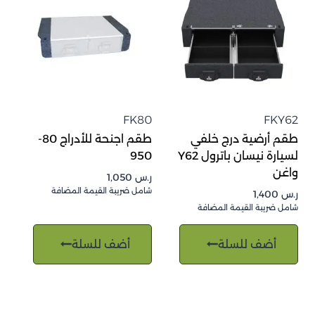
FK80
FKY62
طقم أرضية درج خلفي
طقم اجنحة للأدراج 80-
لسيارة نيسان باترول Y62
950
واغن
ر.س
1,050
شامل ضريبة القيمة المضافة
ر.س
1,400
شامل ضريبة القيمة المضافة
أضف للسلة
أضف للسلة