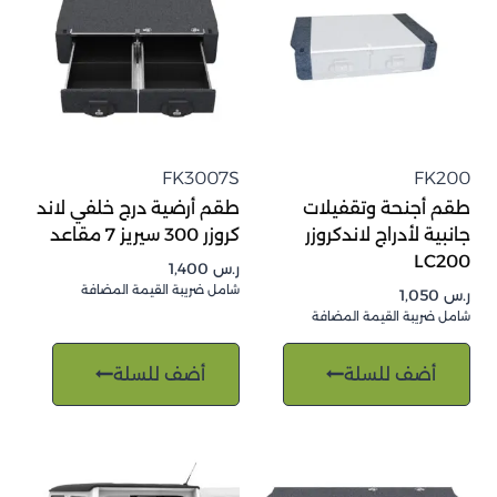
FK3007S
FK200
طقم أجنحة وتقفيلات
طقم أرضية درج خلفي لاند
جانبية لأدراج لاندكروزر
كروزر 300 سيريز 7 مقاعد
LC200
ر.س
1,400
شامل ضريبة القيمة المضافة
ر.س
1,050
شامل ضريبة القيمة المضافة
أضف للسلة
أضف للسلة