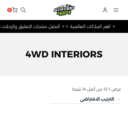
لتجاوز
لى
0
لمحتوى
يم ✧
✧ أهم الماركات العالمية ✧
✧ أفضل منتجات التعليق والرح
4WD INTERIORS
عرض 1–12 من أصل 14 نتيجة