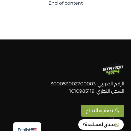
End of content
الرقم الضريبي: 300053002700003
السجل التجاري: 1010985119
خدمة العملاء
تصفية النتائج
الدعم والمساعدة
سياسة الخصوصية
تحتاج لمساعدة؟
English