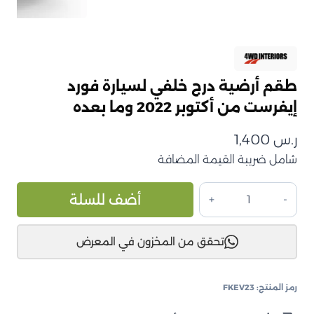
طقم أرضية درج خلفي لسيارة فورد
إيفرست من أكتوبر 2022 وما بعده
ر.س
1,400
شامل ضريبة القيمة المضافة
كمية
ive:
أضف للسلة
طقم
أرضية
تحقق من المخزون في المعرض
درج
خلفي
لسيارة
رمز المنتج:
FKEV23
فورد
إيفرست