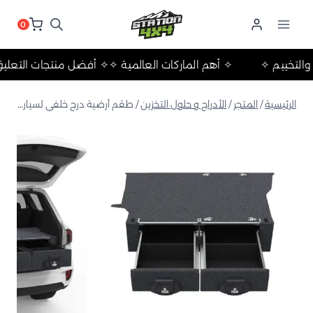
لتجاوز
لى
0
لمحتوى
لرحلات والتخييم ✧
✧ أهم الماركات العالمية ✧
✧ أفضل منتجات ا
الرئيسية
/
المتجر
/
الأدراج و حلول التخزين
/
طقم أرضية درج خلفي لسيارة فورد إيفرست من أكتوبر 2022 وما بعده