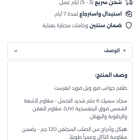
شحن سريع
(3 – 5) أيام عمل.
من
استبدال واسترجاع
لمدة 7 أيام.
أكتوبر
2022
ضمان سنتين
وخامات مختارة بعناية.
وما
بعده
الوصف
وصف المنتج:
طقم جوانب فور ويل فورد ايفرست
سجاد سميك 6 ملم شديد التحمل – مقاوم لأشعة
الشمس فوق البنفسجية (UV)، مقاوم للعفن
والرطوبة والبهتان.
هيكل وأدراج من الصلب المجلفن 120 جم – يضمن
مقاومة التآكل وعمراً طويلاً.