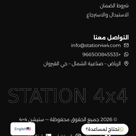
شروط الضمان
الاستبدال والاسترجاع
التواصل معنا
info@station4x4.com
+966500845533
الرياض – صناعية الشمال – حي القيروان
© 2026 جميع الحقوق محفوظة — ستيشن 4×4
تحتاج لمساعدة؟
English