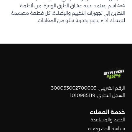
4×4 اسم يعتمد عليه عشاق الطرق الوعرة. من أنظمة
التخزين إلى تجهيزات التخييم والإضاءة، كل قطعة مصممة
لتمنحك أداء يدوم وتجربة تخلو من المفاجآت.
الرقم الضريبي: 300053002700003
السجل التجاري: 1010985119
خدمة العملاء
الدعم والمساعدة
سياسة الخصوصية