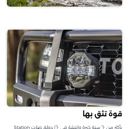
قوة تثق بها
بأكثر من ٦٠ سنة خبرة وانتشار في ١٦٠ دولة، صارت Station