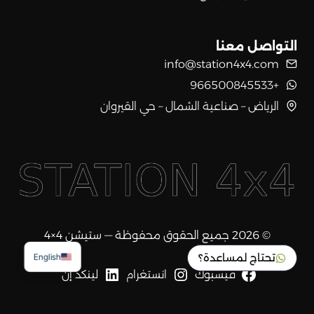
التواصل معنا
info@station4x4.com
+966500845533
الرياض – صناعية الشمال – حي القيروان
© 2026 جميع الحقوق محفوظة — ستيشن 4×4
تحتاج لمساعدة؟
English
فيسبوك
انستغرام
لينكد إن