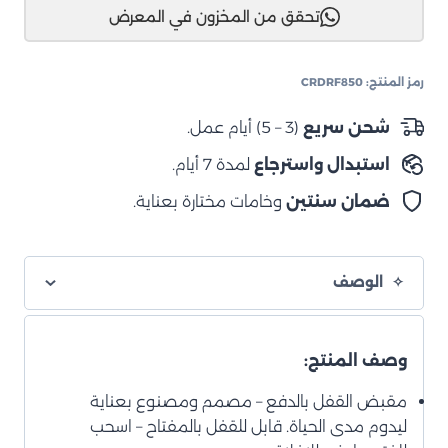
تحقق من المخزون في المعرض
4
WD-
دبل
رمز المنتج:
CRDRF850
850
مزود
شحن سريع
(3 – 5) أيام عمل.
بسطح
استبدال واسترجاع
لمدة 7 أيام.
متحرك
مفرد
ضمان سنتين
وخامات مختارة بعناية.
الوصف
وصف المنتج:
مقبض القفل بالدفع – مصمم ومصنوع بعناية
ليدوم مدى الحياة. قابل للقفل بالمفتاح – اسحب