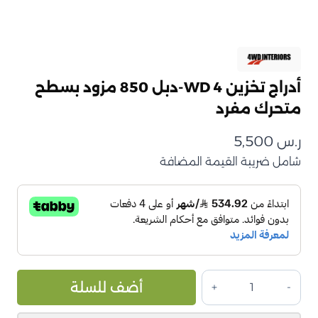
أدراج تخزين 4 WD-دبل 850 مزود بسطح
متحرك مفرد
ر.س
5,500
شامل ضريبة القيمة المضافة
كمية
ive:
أضف للسلة
أدراج
تخزين