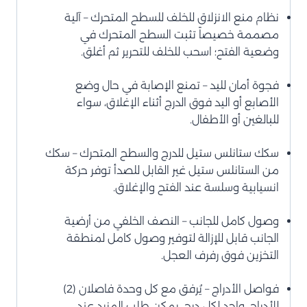
نظام منع الانزلاق للخلف للسطح المتحرك – آلية
مصممة خصيصاً تثبت السطح المتحرك في
وضعية الفتح؛ اسحب للخلف للتحرير ثم أغلق.
فجوة أمان لليد – تمنع الإصابة في حال وضع
الأصابع أو اليد فوق الدرج أثناء الإغلاق، سواء
للبالغين أو الأطفال.
سكك ستانلس ستيل للدرج والسطح المتحرك – سكك
من الستانلس ستيل غير القابل للصدأ توفر حركة
انسيابية وسلسة عند الفتح والإغلاق.
وصول كامل للجانب – النصف الخلفي من أرضية
الجانب قابل للإزالة لتوفير وصول كامل لمنطقة
التخزين فوق رفرف العجل.
فواصل الأدراج – يُرفق مع كل وحدة فاصلان (2)
للأدراج، واحد لكل درج. يمكن طلب المزيد عند