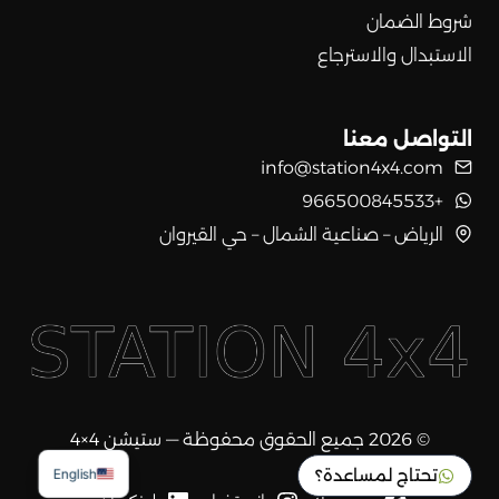
شروط الضمان
الاستبدال والاسترجاع
التواصل معنا
info@station4x4.com
+966500845533
الرياض – صناعية الشمال – حي القيروان
© 2026 جميع الحقوق محفوظة — ستيشن 4×4
تحتاج لمساعدة؟
English