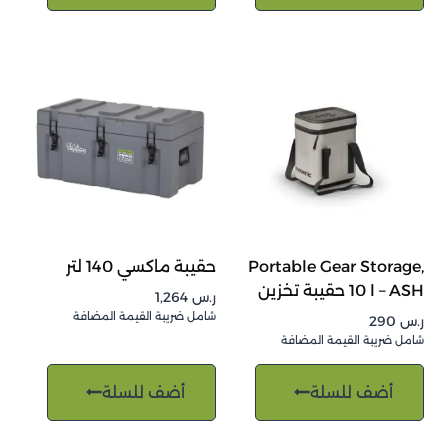
Portable Gear Storage,
حقيبة ماكسي 140 لتر
10 l – ASH حقيبة تخزين
ر.س
1,264
شامل ضريبة القيمة المضافة
ر.س
290
شامل ضريبة القيمة المضافة
أضف للسلة
أضف للسلة