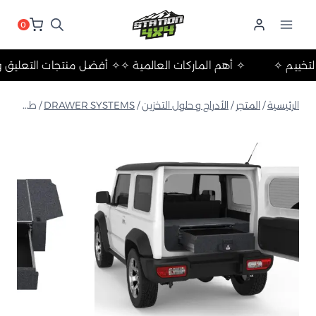
لتجاوز
لى
0
لمحتوى
لات والتخييم ✧
✧ أهم الماركات العالمية ✧
✧ أفضل منتجات التع
الرئيسية
/
المتجر
/
الأدراج و حلول التخزين
/
DRAWER SYSTEMS
/
طقم أرضية درج خلفي لسيارة سوزوكي جيمني