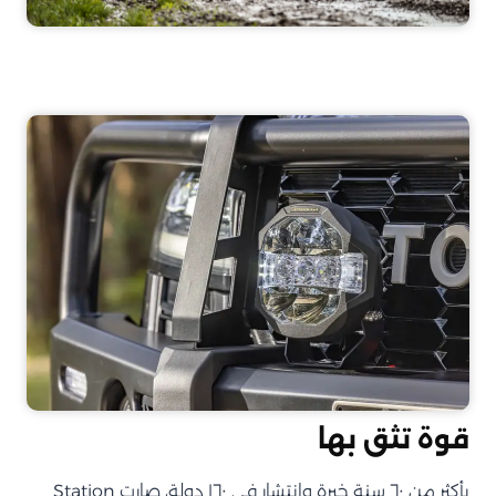
قوة تثق بها
بأكثر من ٦٠ سنة خبرة وانتشار في ١٦٠ دولة، صارت Station