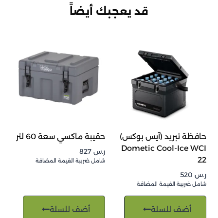
قد يعجبك أيضاً
حافظة تبريد (آيس بوكس)
حقيبة ماكسي سعة 60 لتر
Dometic Cool-Ice WCI
ر.س
827
22
شامل ضريبة القيمة المضافة
ر.س
520
شامل ضريبة القيمة المضافة
أضف للسلة
أضف للسلة