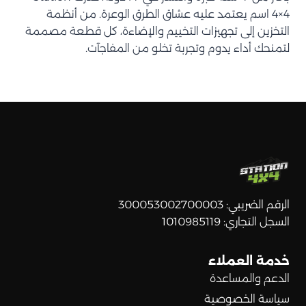
4×4 اسم يعتمد عليه عشاق الطرق الوعرة. من أنظمة
التخزين إلى تجهيزات التخييم والإضاءة، كل قطعة مصممة
لتمنحك أداء يدوم وتجربة تخلو من المفاجآت.
الرقم الضريبي: 300053002700003
السجل التجاري: 1010985119
خدمة العملاء
الدعم والمساعدة
سياسة الخصوصية