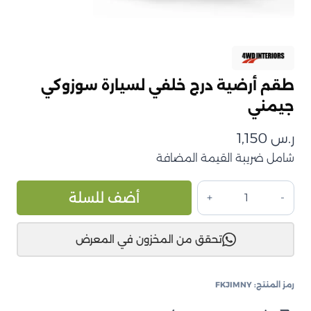
طقم أرضية درج خلفي لسيارة سوزوكي
جيمني
ر.س
1,150
شامل ضريبة القيمة المضافة
كمية
ive:
أضف للسلة
طقم
أرضية
تحقق من المخزون في المعرض
درج
خلفي
لسيارة
رمز المنتج:
FKJIMNY
سوزوكي
جيمني