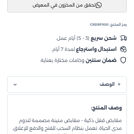
تحقق من المخزون في المعرض
4WD-
دبل
950
رمز المنتج:
CRDRF950
مزود
بسطح
شحن سريع
(3 – 5) أيام عمل.
متحرك
استبدال واسترجاع
لمدة 7 أيام.
مفرد
ضمان سنتين
وخامات مختارة بعناية.
الوصف
وصف المنتج:
مقابض قفل ذكية – مقابض متينة مصممة لتدوم
مدى الحياة، تعمل بنظام السحب للفتح والدفع للإغلاق،