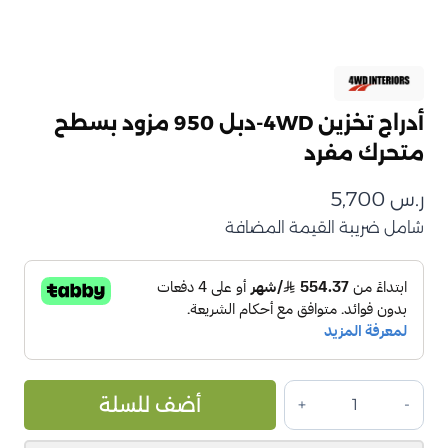
أدراج تخزين 4WD-دبل 950 مزود بسطح
متحرك مفرد
ر.س
5,700
شامل ضريبة القيمة المضافة
كمية
ive:
أضف للسلة
أدراج
تخزين