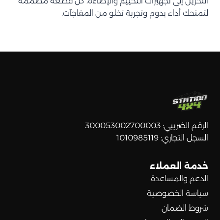
التخزين إلى تجهيزات التخييم والإضاءة، كل قطعة مصممة
لتمنحك أداء يدوم وتجربة تخلو من المفاجآت.
الرقم الضريبي: 300053002700003
السجل التجاري: 1010985119
خدمة العملاء
الدعم والمساعدة
سياسة الخصوصية
شروط الضمان