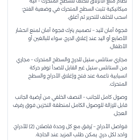
نظام منع الانزلاق للخلف للسطح المتحرك – آلية
ميكانيكية تثبت السطح المتحرك في وضعية الفتح؛
اسحب للخلف للتحرير ثم أغلق.
فجوة أمان لليد – تصميم يترك فجوة أمان لمنع انحشار
الأصابع أو اليد عند إغلاق الدرج، سواء للبالغين أو
الأطفال.
مجاري ستانلس ستيل للدرج والسطح المتحرك – مجاري
من الستانلس ستيل غير القابل للصدأ توفر حركة
انسيابية ناعمة عند فتح وإغلاق الأدراج والسطح
المتحرك.
وصول كامل للجانب – النصف الخلفي من أرضية الجانب
قابل للإزالة للوصول الكامل لمنطقة التخزين فوق رفرف
العجل.
فواصل الأدراج – يُرفق مع كل وحدة فاصلان (2) للأدراج،
واحد لكل درج. يمكن طلب المزيد عند الحاجة.