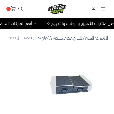
لتجاوز
لى
0
لمحتوى
 ✧
✧ أفضل منتجات التعليق والرحلات والتخييم ✧
✧ أهم الماركا
الرئيسية
/
المتجر
/
الأدراج و حلول التخزين
/
أدراج تخزين 4WD-دبل 950 مزود بسطح متحرك مفرد