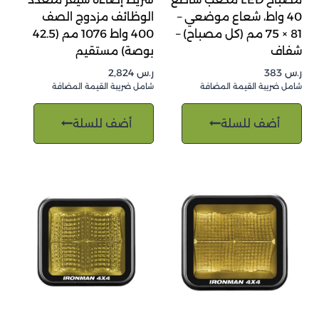
40 واط، شعاع موضعي –
الوظائف مزدوج الصف
81 × 75 مم (كل مصباح) –
400 واط 1076 مم (42.5
شفاف
بوصة) مستقيم
ر.س
383
ر.س
2,824
شامل ضريبة القيمة المضافة
شامل ضريبة القيمة المضافة
أضف للسلة
أضف للسلة