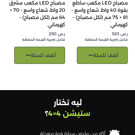
مصباح LED مكعب ساطع
مصباح LED مكعب مشرق
بقوة 40 واط، شعاع واسع –
20 واط، شعاع واسع – 70 ×
81 × 75 مم (لكل مصباح) –
64 مم (لكل مصباح) –
كهرماني
كهرماني
ر.س
383
ر.س
250
شامل ضريبة القيمة المضافة
شامل ضريبة القيمة المضافة
أضف للسلة
أضف للسلة
ليه تختار
ستيشن 4×4
؟
أكثر من مليون سيارة 4×4 معدلة