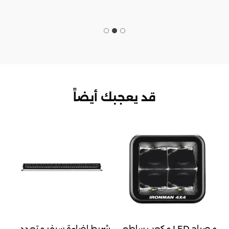
قد يعجبك أيضاً
مصباح LED مكعب ساطع
شريط إضاءة سيفر متعدد