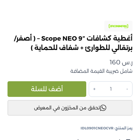
أغطية كشافات Scope NEO 9″ – ( أصفر/
برتقالي للطوارئ + شفاف للحماية )
ر.س
160
شامل ضريبة القيمة المضافة
كمية
ive:
أضف للسلة
أغطية
كشافات
تحقق من المخزون في المعرض
Scope
NEO
9"
رمز المنتج:
IDL0901CNEOCVR
–
(