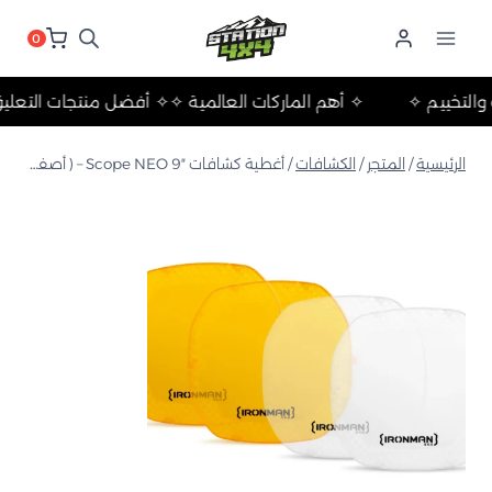
لتجاوز
لى
0
لمحتوى
لرحلات والتخييم ✧
✧ أهم الماركات العالمية ✧
✧ أفضل منتجات ا
الرئيسية
/
المتجر
/
الكشافات
/
أغطية كشافات Scope NEO 9″ – ( أصفر/برتقالي للطوارئ + شفاف للحماية )