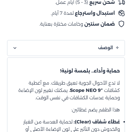
شحن سريع
(3 – 5) أيام عمل.
أصفر/
استبدال واسترجاع
لمدة 7 أيام.
برتقالي
للطوارئ
ضمان سنتين
وخامات مختارة بعناية.
+
شفاف
للحماية
الوصف
)
حماية وأداء.. بلمسة لونية!
لا تدع الأحوال الجوية تعيق طريقك. مع أغطية
كشافات
Scope NEO 9″
، يمكنك تغيير لون الإضاءة
وحماية عدسات الكشافات في نفس الوقت.
هذا الطقم يضم غطائين:
غطاء شفاف (Clear):
لحماية العدسة من الغبار
والخدوش دون التأثير على لون الإضاءة الأصلي أو