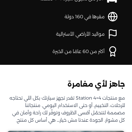
مقرها في 160 دولة
مواليد الأراضي الأسترالية
أكثر من 60 عامًا من الخبرة
جاهز لأي مغامرة
مع منتجات Station 4×4 تقدر تجهز سيارتك بكل اللي تحتاجه
للرحلات، التخييم، أو حتى الاستخدام اليومي. منتجاتنا
مصممة لتتحمّل أقسى الظروف وتوفّر لك راحة وأمان في
كل مشوار. الجودة عندنا مش خيار… هي أساس كل منتج.