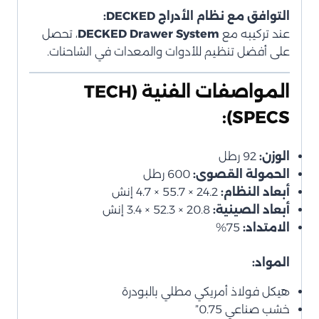
التوافق مع نظام الأدراج DECKED:
عند تركيبه مع
DECKED Drawer System
، تحصل
على أفضل تنظيم للأدوات والمعدات في الشاحنات.
المواصفات الفنية (TECH
SPECS):
الوزن:
92 رطل
الحمولة القصوى:
600 رطل
أبعاد النظام:
24.2 × 55.7 × 4.7 إنش
أبعاد الصينية:
20.8 × 52.3 × 3.4 إنش
الامتداد:
75%
المواد:
هيكل فولاذ أمريكي مطلي بالبودرة
خشب صناعي 0.75”