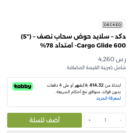
دكد – سلايد حوض سحاب نصف – (“5)
Cargo Glide 600- امتداد 78%
ر.س
4,260
شامل ضريبة القيمة المضافة
كمية
ive:
أضف للسلة
دكد
–