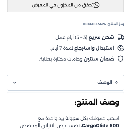
تحقق من المخزون في المعرض
سلايد
حوض
سحاب
رمز المنتج:
DCG600-5624
نصف
–
شحن سريع
(3 – 5) أيام عمل.
("5)
استبدال واسترجاع
لمدة 7 أيام.
Cargo
Glide
ضمان سنتين
وخامات مختارة بعناية.
600-
امتداد
78%
الوصف
وصف المنتج:
اسحب حمولتك بكل سهولة بيد واحدة مع
CargoGlide 600
، نصف عرض الانزلاق المخصص