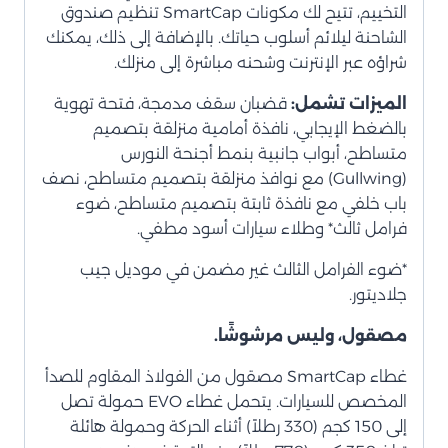
التخييم، تتيح لك مكونات SmartCap تنظيم صندوق
الشاحنة ليلائم أسلوب حياتك. بالإضافة إلى ذلك، يمكنك
شراؤه عبر الإنترنت وشحنه مباشرة إلى منزلك.
الميزات تشمل:
قضبان سقف مدمجة، فتحة تهوية
بالضغط الإيجابي، نافذة أمامية منزلقة بتصميم
متساطح، أبواب جانبية بنمط أجنحة النورس
(Gullwing) مع نوافذ منزلقة بتصميم متساطح، نصف
باب خلفي مع نافذة ثابتة بتصميم متساطح، ضوء
فرامل ثالث* وطلاء سيارات أسود مطفي.
*ضوء الفرامل الثالث غير مضمن في موديل جيب
جلاديتور.
مصقول، وليس مرشوشًا.
غطاء SmartCap مصقول من الفولاذ المقاوم للصدأ
المخصص للسيارات. يتحمل غطاء EVO حمولة تصل
إلى 150 كجم (330 رطلاً) أثناء الحركة وحمولة هائلة