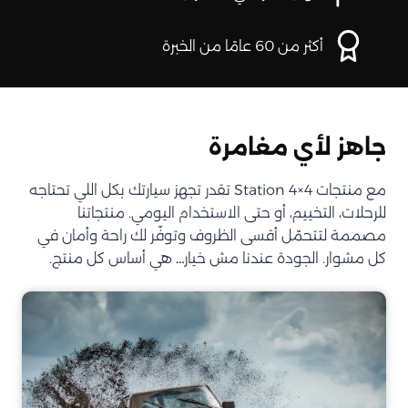
أكثر من 60 عامًا من الخبرة
جاهز لأي مغامرة
مع منتجات Station 4×4 تقدر تجهز سيارتك بكل اللي تحتاجه
للرحلات، التخييم، أو حتى الاستخدام اليومي. منتجاتنا
مصممة لتتحمّل أقسى الظروف وتوفّر لك راحة وأمان في
كل مشوار. الجودة عندنا مش خيار… هي أساس كل منتج.