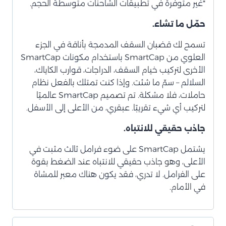
*غير متوفرة في تطبيقات الشاحنات متوسطة الحجم.
حمّل ما تشاء.
تسمح لك قضبان السقف المدمجة بأناقة في الجزء
العلوي من SmartCap باستخدام مكونات SmartCap
الأخرى لتركيب خيام السقف، الدراجات، قوارب الكاياك،
السلالم – سمّ ما شئت. وإذا كنت تمتلك بالفعل نظام
حاملات، فلا مشكلة. تم تصميم SmartCap عالميًا
لتركيب أي شيء تقريبًا. عبقري، من الأعلى إلى الأسفل.
جاذب حقيقي للانتباه.
يشتمل SmartCap على ضوء فرامل ثالث مثبت في
الأعلى، وهو جاذب حقيقي للانتباه عند الضغط بقوة
على الفرامل. لا تدري، فقد يكون هناك معبر للمشاة
في الأمام.