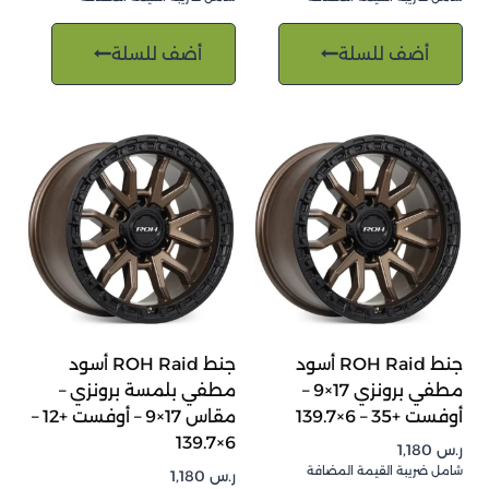
أضف للسلة
أضف للسلة
جنط ROH Raid أسود
جنط ROH Raid أسود
مطفي برونزي 17×9 –
مطفي بلمسة برونزي –
أوفست +35 – 6×139.7
مقاس 17×9 – أوفست +12 –
6×139.7
ر.س
1,180
شامل ضريبة القيمة المضافة
ر.س
1,180