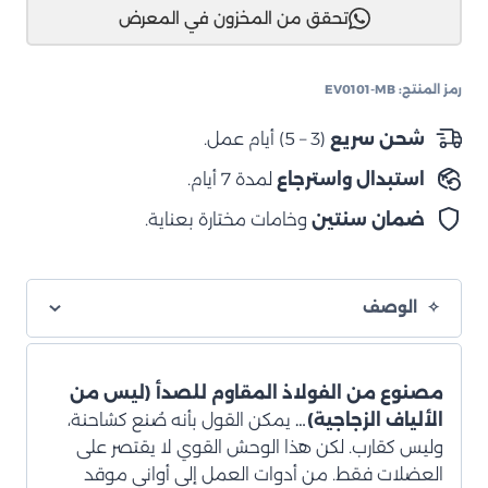
تحقق من المخزون في المعرض
كاب
Silverado
/
رمز المنتج:
EV0101-MB
Sierra
1500
شحن سريع
(3 – 5) أيام عمل.
6'5
استبدال واسترجاع
لمدة 7 أيام.
ضمان سنتين
وخامات مختارة بعناية.
الوصف
مصنوع من الفولاذ المقاوم للصدأ (ليس من
الألياف الزجاجية)…
يمكن القول بأنه صُنع كشاحنة،
وليس كقارب. لكن هذا الوحش القوي لا يقتصر على
العضلات فقط. من أدوات العمل إلى أواني موقد