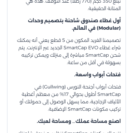
تبلغ 350 كجم (770 رطلاً) عند التوقف. هذه هي
المتانة الحقيقية.
أول غطاء صندوق شاحنة بتصميم وحدات
(Modular) في العالم.
تصميمنا الفريد المكون من 5 قطع يعني أنه يمكنك
شراء غطاء SmartCap EVO الجديد عبر الإنترنت. يتم
شحن SmartCap مباشرة إلى منزلك ويمكن تركيبه
بسهولة في أقل من ساعة.
فتحات أبواب واسعة.
فتحات أبواب أجنحة النورس (Gullwing) في
SmartCap أطول بحوالي 17% من معظم أغطية
الألياف الزجاجية، مما يسهل الوصول إلى حمولتك أو
تركيب مكونات SmartCap الإضافية.
اصنع مساحة عملك… ومساحة لعبك.