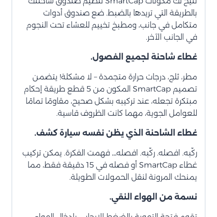
تتيح لك مكونات SmartCap تنظيم صندوق شاحنتك
بالطريقة التي تريدها بالضبط. ضع صندوق أدوات
متكامل في جانب، ومطبخ تخييم للعشاء تحت النجوم
في الجانب الآخر.
غطاء شاحنة لجميع الفصول.
مطر، ثلج، درجات حرارة متجمدة – لا مشكلة! يتضمن
تصميم SmartCap المكون من 5 قطع طريقة إحكام
مبتكرة تجعله، عند تركيبه بشكل صحيح، مقاومًا تمامًا
للعوامل الجوية، مهما كانت الظروف قاسية.
غطاء الشاحنة الذي يظن نفسه سيارة كشف.
ركّبه. افصله. ركّبه. افصله… فهمت الفكرة. يمكن تركيب
غطاء SmartCap أو فصله في 15 دقيقة فقط، مما
يمنحك المرونة لنقل الحمولات الطويلة.
نسمة من الهواء النقي.
تقوم فتحة التهوية بالضغط الإيجابي بإدخال الهواء