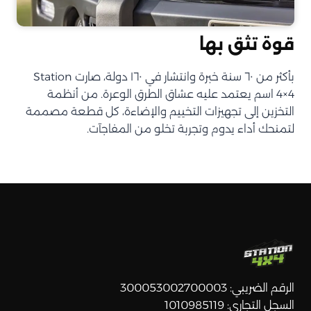
قوة تثق بها
بأكثر من ٦٠ سنة خبرة وانتشار في ١٦٠ دولة، صارت Station
4×4 اسم يعتمد عليه عشاق الطرق الوعرة. من أنظمة
التخزين إلى تجهيزات التخييم والإضاءة، كل قطعة مصممة
لتمنحك أداء يدوم وتجربة تخلو من المفاجآت.
الرقم الضريبي: 300053002700003
السجل التجاري: 1010985119