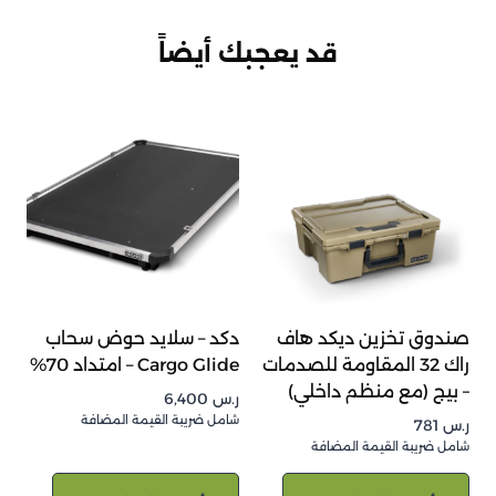
قد يعجبك أيضاً
صندوق تخزين ديكد هاف
دكد – سلايد حوض سحاب
راك 32 المقاومة للصدمات
Cargo Glide – امتداد 70%
– بيج (مع منظم داخلي)
ر.س
6,400
شامل ضريبة القيمة المضافة
ر.س
781
شامل ضريبة القيمة المضافة