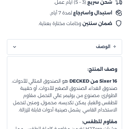
شحن سريع
(3 – 5) أيام عمل.
–
استبدال واسترجاع
لمدة 7 أيام.
رمادي
(مع
ضمان سنتين
وخامات مختارة بعناية.
منظم
داخلي)
الوصف
وصف المنتج:
Sixer 16 من DECKED
هو الصندوق المثالي للأدوات،
صندوق الغداء، الصندوق الصغير للأدوات، أو حقيبة
الطوارئ. مصنوع من بوليمر عالي التحمل، مقاوم
للطقس والغبار، يمكن تكديسه، محمول، ومتين لتحمل
الاستخدام القاسي. يشمل صينية أدوات قابلة للإزالة.
مقاوم للطقس:
حشيات H2Zero تضمن مقاومة كاملة للطقس، مما