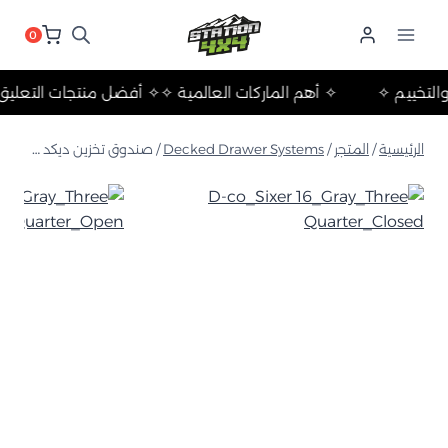
لتجاوز
لى
0
لمحتوى
رحلات والتخييم ✧
✧ أهم الماركات العالمية ✧
✧ أفضل منتجات ال
الرئيسية
/
المتجر
/
Decked Drawer Systems
/
صندوق تخزين ديكد سيكسر 16 المقاومة للصدمات – رمادي (مع منظم داخلي)