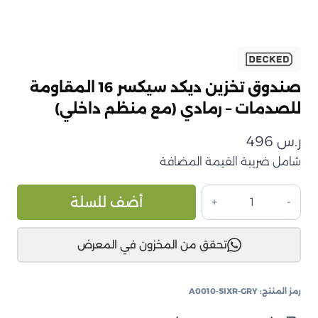
صندوق تخزين ديكد سيكسر 16 المقاومة
للصدمات – رمادي (مع منظم داخلي)
ر.س
496
شامل ضريبة القيمة المضافة
كمية
ive:
أضف للسلة
صندوق
تخزين
تحقق من المخزون في المعرض
ديكد
سيكسر
16
رمز المنتج:
A0010-SIXR-GRY
المقاومة
للصدمات