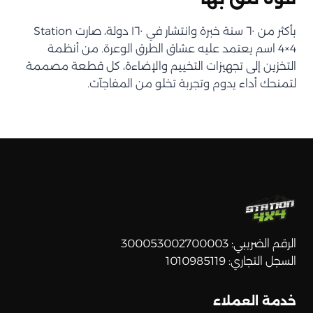
بأكثر من ٦٠ سنة خبرة وانتشار في ١٦٠ دولة، صارت Station
4×4 اسم يعتمد عليه عشاق الطرق الوعرة. من أنظمة
التخزين إلى تجهيزات التخييم والإضاءة، كل قطعة مصممة
لتمنحك أداء يدوم وتجربة تخلو من المفاجآت.
الرقم الضريبي: 300053002700003
السجل التجاري: 1010985119
خدمة العملاء