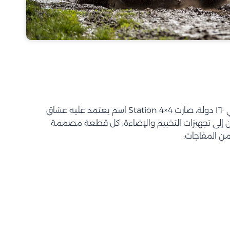
بأكثر من ٦٠ سنة خبرة وانتشار في ١٦٠ دولة، صارت Station 4×4 اسم يعتمد عليه عشاق
ين إلى تجهيزات التخييم والإضاءة، كل قطعة مصممة
من المفاجآت.