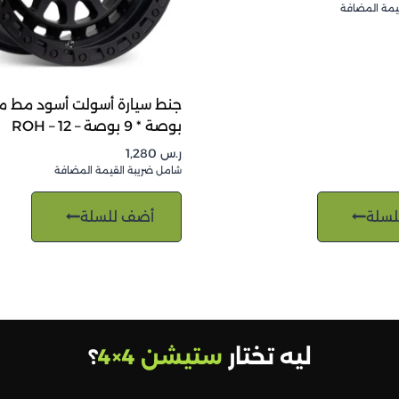
يمة المضافة
بوصة * 9 بوصة – 12 – ROH
ر.س
1,280
شامل ضريبة القيمة المضافة
لسلة
أضف للسلة
ليه تختار
ستيشن 4×4
؟