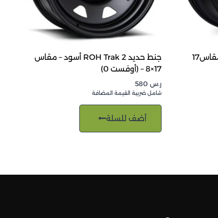
جنط سيارة أسولت أسود مط مقاس17
جنط حديد ROH Trak 2 أسود – مقاس
17×8 – (أوفست 0)
ر.س
580
شامل ضريبة القيمة المضافة
أضف للسلة