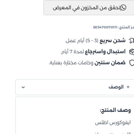
ورس
تحقق من المخزون في المعرض
طلس
"8×17
ز المنتج:
SE5470070111
رونزي
شحن سريع
(3 – 5) أيام عمل.
طفي
استبدال واسترجاع
لمدة 7 أيام.
ضمان سنتين
وخامات مختارة بعناية.
الوصف
وصف المنتج:
ايفوكورس اطلس