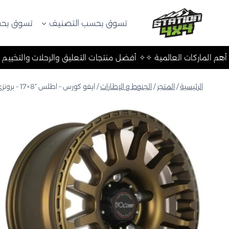
لتجاوز
لى
تسوق بحسب التصنيف
تسوق بحس
لمحتوى
ت والتخييم ✧
✧ أهم الماركات العالمية ✧
✧ أفضل منتجات التعليق وال
الرئيسية
/
المتجر
/
الجنوط و الإطارات
/
ايفو كورس – اطلس “8×17 – برونزي مطفي