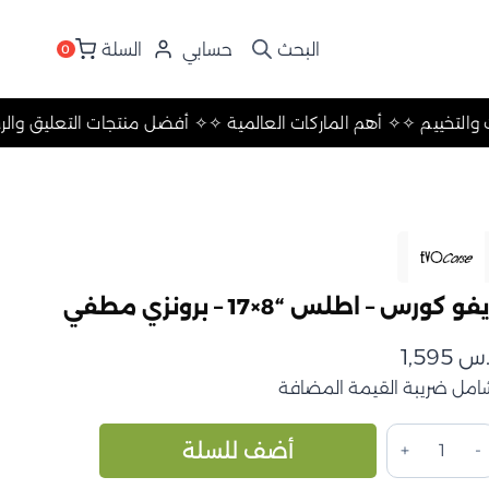
حسابي
السلة
0
تعليق والرحلات والتخييم ✧
✧ أهم الماركات العالمية ✧
✧ أفضل منتجا
فو كورس – اطلس “8×17 – برونزي مطفي
.س
1,595
امل ضريبة القيمة المضافة
مية
Alternative:
أضف للسلة
يفو