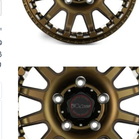
ك
–
ا
رم
–
ب
م