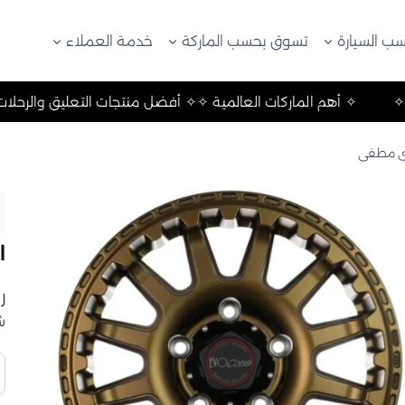
ب السيارة
تسوق بحسب الماركة
خدمة العملاء
رحلات والتخييم ✧
✧ أهم الماركات العالمية ✧
✧ أفضل منتجات ال
اي
ر
ش
ك
ا