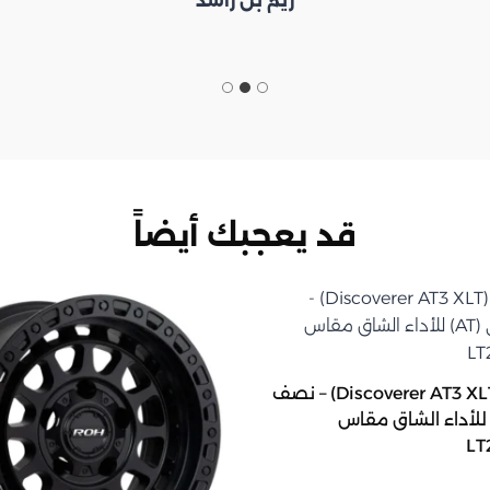
ريم بن راشد
قد يعجبك أيضاً
إطار كوبر (Discoverer AT3 XLT) – نصف
ري (AT) للأداء الشاق مقاس
LT