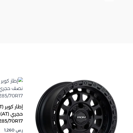
حج
285/70R17
ر.س
1,260