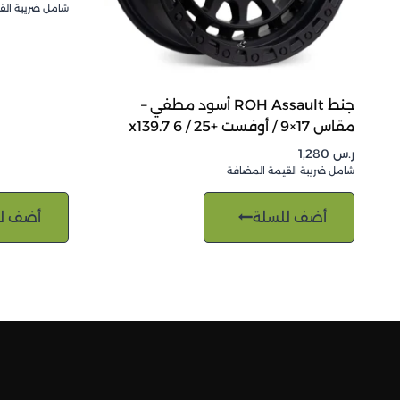
شامل ضريبة الق
جنط ROH Assault أسود مطفي –
مقاس 17×9 / أوفست +25 / 6 x139.7
ر.س
1,280
شامل ضريبة القيمة المضافة
أضف للسلة
أضف ل