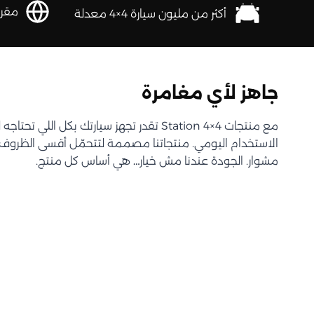
مقرها 
أكثر من مليون سيارة 4×4 معدلة
جاهز لأي مغامرة
مع منتجات Station 4×4 تقدر تجهز سيارتك بكل اللي 
الاستخدام اليومي. منتجاتنا مصممة لتتحمّل أقسى الظروف و
مشوار. الجودة عندنا مش خيار… هي أساس كل منتج.