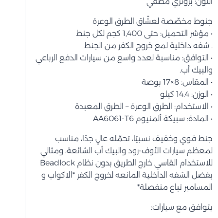
اللون: برونزي مطفي
جنوط مخصّصة لعشّاق الطرق الوعرة
• مؤشر التحميل: حتى 1,400 كجم لكل جنط
. شفه داخلية لمع خروج الكفر من الجنط
• التوافق: مناسبة لعدد واسع من سيارات الدفع الرباعي
والبيك أب.
• المقاس: 8×17 بوصة
• الوزن: 14.4 كيلو
• الاستخدام: الطرق الوعرة – الطرق المعبدة
• المادة: سبيكة ألمنيوم AA6061-T6
جنط قوي وخفيف نسبيًا، تحمّله عالٍ جدًا، مناسب
لمعظم سيارات الأوف-رود والبيك أب الشائعة، ومثالي
للاستخدام القاسي خارج الطريق بدون نظام Beadlock
بفضل الشفه الداخلية المانعه لخروج الكفر *الاكواب و
المسامير تباع منفصلة*
يتوافق مع سيارات: