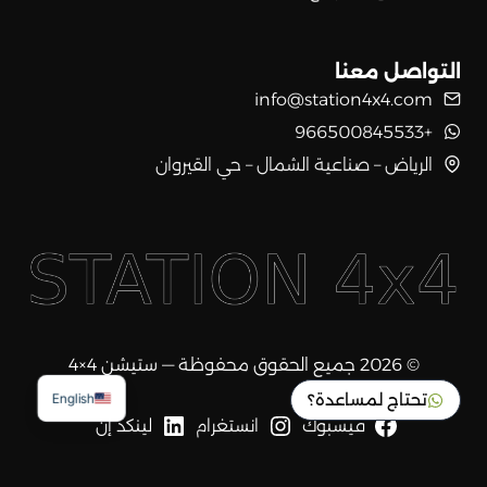
التواصل معنا
info@station4x4.com
+966500845533
الرياض – صناعية الشمال – حي القيروان
© 2026 جميع الحقوق محفوظة — ستيشن 4×4
تحتاج لمساعدة؟
English
فيسبوك
انستغرام
لينكد إن