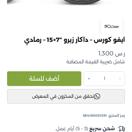
ايفو كورس – داكار زيرو “7×15 – رمادي
ر.س
1,300
شامل ضريبة القيمة المضافة
كمية
ive:
أضف للسلة
ايفو
كورس
تحقق من المخزون في المعرض
–
داكار
زيرو
رمز المنتج:
SE4180021051
"7×15
–
شحن سريع
(3 – 5) أيام عمل.