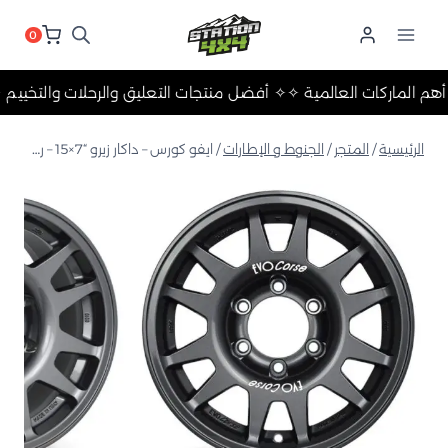
لتجاوز
لى
0
لمحتوى
✧ أهم الماركات العالمية ✧
✧ أفضل منتجات التعليق والرحلات وا
الرئيسية
/
المتجر
/
الجنوط و الإطارات
/
ايفو كورس – داكار زيرو “7×15 – رمادي