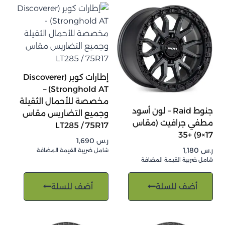
إطارات كوبر (Discoverer
Stronghold AT) –
مخصصة للأحمال الثقيلة
جنوط Raid – لون أسود
وجميع التضاريس مقاس
مطفي جرافيت (مقاس
LT285 / 75R17
17×9) +35
ر.س
1,690
ر.س
1,180
شامل ضريبة القيمة المضافة
شامل ضريبة القيمة المضافة
أضف للسلة
أضف للسلة