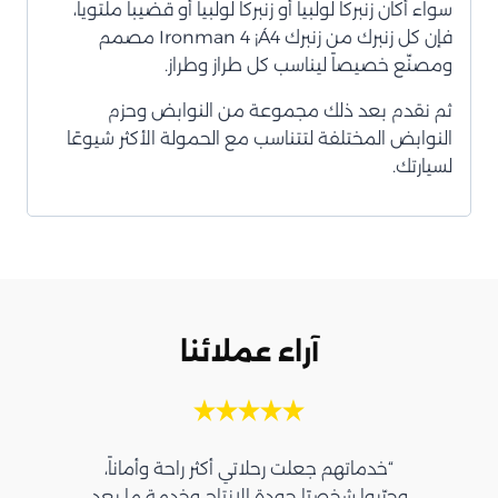
سواء أكان زنبركاً لولبياً أو زنبركاً لولبياً أو قضيباً ملتوياً،
فإن كل زنبرك من زنبرك Ironman 4 ¡Á4 مصمم
ومصنّع خصيصاً ليناسب كل طراز وطراز.
ثم نقدم بعد ذلك مجموعة من النوابض وحزم
النوابض المختلفة لتتناسب مع الحمولة الأكثر شيوعًا
لسيارتك.
آراء عملائنا
“خدماتهم جعلت رحلاتي أكثر راحة وأماناً،
وجرّبوا شخصيًا جودة الإنتاج وخدمة ما بعد