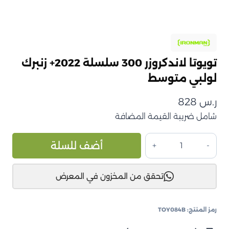
تويوتا لاندكروزر 300 سلسلة 2022+ زنبرك
لولبي متوسط
ر.س
828
شامل ضريبة القيمة المضافة
كمية
ive:
أضف للسلة
تويوتا
لاندكروزر
تحقق من المخزون في المعرض
300
سلسلة
2022+
رمز المنتج:
TOY084B
زنبرك
لولبي