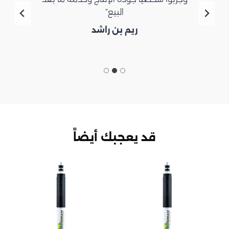
البيع”
ريم بن راشد
قد يعجبك أيضاً