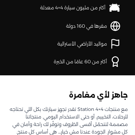
أكثر من مليون سيارة 4×4 معدلة
مقرها في 160 دولة
مواليد الأراضي الأسترالية
أكثر من 60 عامًا من الخبرة
جاهز لأي مغامرة
مع منتجات Station 4×4 تقدر تجهز سيارتك بكل اللي تحتاجه
للرحلات، التخييم، أو حتى الاستخدام اليومي. منتجاتنا
مصممة لتتحمّل أقسى الظروف وتوفّر لك راحة وأمان في
كل مشوار. الجودة عندنا مش خيار… هي أساس كل منتج.