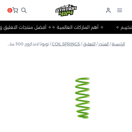
لتجاوز
لى
0
لمحتوى
لات والتخييم ✧
✧ أهم الماركات العالمية ✧
✧ أفضل منتجات التع
الرئيسية
/
المتجر
/
التعليق
/
COIL SPRINGS
/
تويوتا لاندكروزر 300 سلسلة 2022+ زنبرك لولبي متوسط