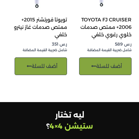
TOYOTA FJ CRUISER
تويوتا فورتشنر 2015+
2006+ ممتص صدمات
ممتص صدمات غاز نيترو
خلوي رغوي خلفي
خلفي
ر.س
589
ر.س
351
شامل ضريبة القيمة المضافة
شامل ضريبة القيمة المضافة
أضف للسلة
أضف للسلة
ليه تختار
ستيشن 4×4
؟