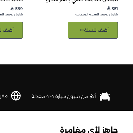
589
351
⃁
⃁
شامل ضريبة القيمة المضافة
شامل ضريبة الق
أضف للسلة
أضف ل
مقرها 
أكثر من مليون سيارة 4×4 معدلة
جاهز لأي مغامرة