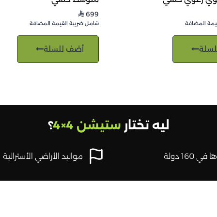
699
⃁
يمة المضافة
شامل ضريبة القيمة المضافة
لسلة
أضف للسلة
ليه تختار
ستيشن 4×4
؟
في 160 دولة
مواليد الأراضي الأسترالية