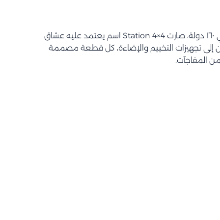
بأكثر من ٦٠ سنة خبرة وانتشار في ١٦٠ دولة، صارت Station 4×4 اسم يعتمد عليه عشاق
ين إلى تجهيزات التخييم والإضاءة، كل قطعة مصممة
من المفاجآت.