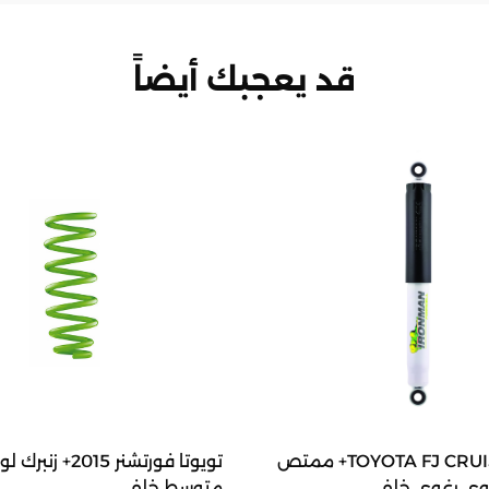
قد يعجبك أيضاً
TOYOTA FJ CRUISER 2006+ ممتص
تويوتا فورتشنر 2015+ زنب
ي رغوي خلفي
متوسط خلفي