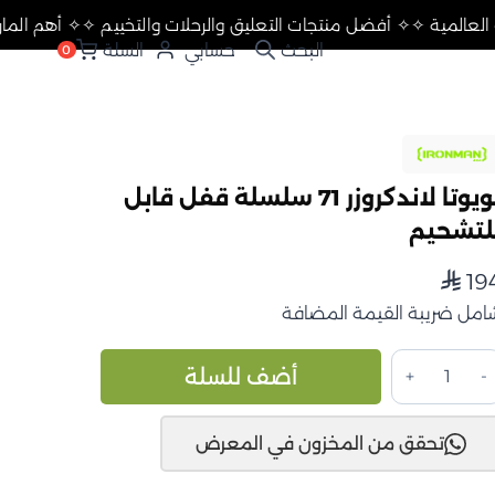
الماركات العالمية ✧
✧ أفضل منتجات التعليق والرحلات والتخييم ✧
✧ 
حسابي
السلة
0
تويوتا لاندكروزر 71 سلسلة قفل قابل
لتشحيم
19
⃁
امل ضريبة القيمة المضافة
مية
Alternative:
أضف للسلة
ويوتا
ندكروزر
تحقق من المخزون في المعرض
7
لسلة