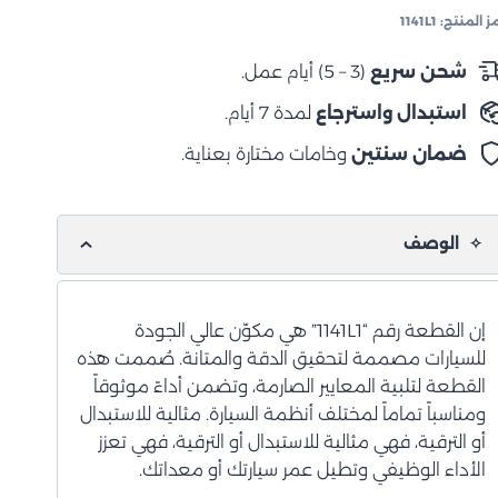
فل
ز المنتج:
1141L1
ابل
لتشحيم
شحن سريع
(3 – 5) أيام عمل.
استبدال واسترجاع
لمدة 7 أيام.
ضمان سنتين
وخامات مختارة بعناية.
الوصف
إن القطعة رقم “1141L1” هي مكوّن عالي الجودة
للسيارات مصممة لتحقيق الدقة والمتانة. صُممت هذه
القطعة لتلبية المعايير الصارمة، وتضمن أداءً موثوقاً
ومناسباً تماماً لمختلف أنظمة السيارة. مثالية للاستبدال
أو الترقية، فهي مثالية للاستبدال أو الترقية، فهي تعزز
الأداء الوظيفي وتطيل عمر سيارتك أو معداتك.