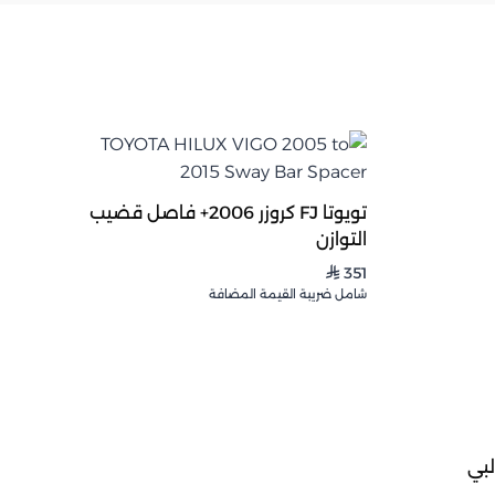
تويوتا FJ كروزر 2006+ فاصل قضيب
التوازن
351
⃁
شامل ضريبة القيمة المضافة
رك لولبي