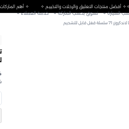
العالمية ✧
✧ أفضل منتجات التعليق والرحلات والتخييم ✧
✧ أهم 
ب السيارة
تسوق بحسب الماركة
خدمة العملاء
زر 71 سلسلة قفل قابل للتشحيم
ل
4
ش
ك
ت
لا
1
س