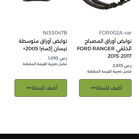
NISS047B
FOR002A-var
نوابض أوراق المصباح
نوابض أوراق متوسطة
الخلفي FORD RANGER
نيسان إكسترا 2005+
2015-2017
ر.س
1,010
شامل ضريبة القيمة المضافة
ر.س
2,615
شامل ضريبة القيمة المضافة
أضف للسلة
أضف للسلة