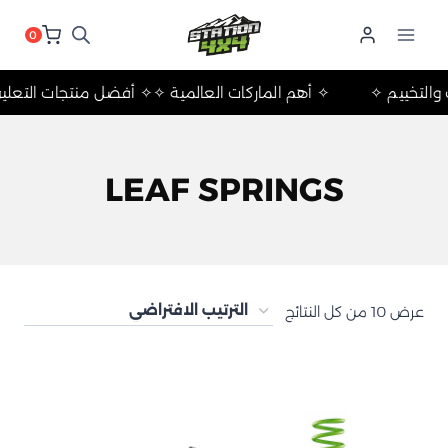
لتجاوز
لى
0
لمحتوى
لات والتخييم ✧
✧ أهم الماركات العالمية ✧
✧ أفضل منتجات التع
LEAF SPRINGS
عرض ⁦10⁩ من كل النتائج