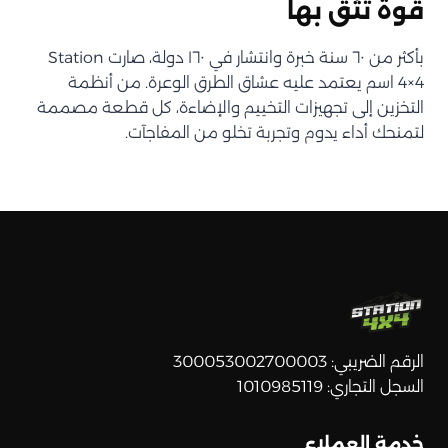
قوة تثق بها
بأكثر من ٦٠ سنة خبرة وانتشار في ١٦٠ دولة، صارت Station
4×4 اسم يعتمد عليه عشاق الطرق الوعرة. من أنظمة
التخزين إلى تجهيزات التخييم والإضاءة، كل قطعة مصممة
لتمنحك أداء يدوم وتجربة تخلو من المفاجآت.
الرقم الضريبي: 300053002700003
السجل التجاري: 1010985119
خدمة العملاء