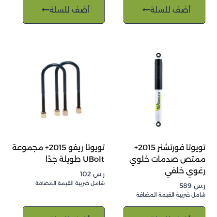
أضف للسلة
أضف للسلة
تويوتا فورتشنر 2015+
تويوتا ريفو 2015+ مجموعة
ممتص صدمات خلوي
UBolt طويلة جدًا
رغوي خلفي
ر.س
102
شامل ضريبة القيمة المضافة
ر.س
589
شامل ضريبة القيمة المضافة