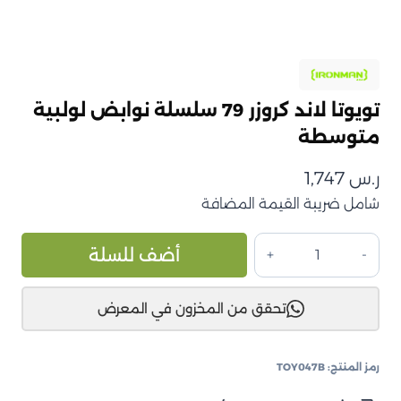
تويوتا لاند كروزر 79 سلسلة نوابض لولبية
متوسطة
ر.س
1,747
شامل ضريبة القيمة المضافة
كمية
ive:
أضف للسلة
تويوتا
لاند
تحقق من المخزون في المعرض
كروزر
79
سلسلة
رمز المنتج:
TOY047B
نوابض
لولبية