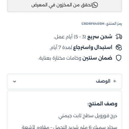
تحقق من المخزون في المعرض
مفرد
مع
سطح
رمز المنتج:
CRDRF640SM
متحرك
لسيارة
شحن سريع
(3 – 5) أيام عمل.
سوزوكي
استبدال واسترجاع
لمدة 7 أيام.
جيمني
ضمان سنتين
وخامات مختارة بعناية.
الوصف
وصف المنتج:
درج فورويل سطح ثابت جيمني
سجاد سميك 6 ملم شديد التحمل – مقاوم لأشعة