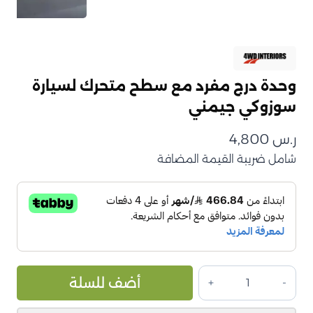
وحدة درج مفرد مع سطح متحرك لسيارة
سوزوكي جيمني
ر.س
4,800
شامل ضريبة القيمة المضافة
كمية
ive:
أضف للسلة
وحدة
درج