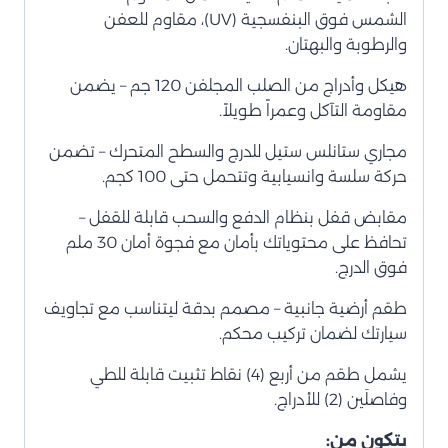
الشمس فوق البنفسجية (UV)، مقاوم للعفن
والرطوبة والبهتان.
هيكل وأدراج من الصلب المجلفن 120 جم – يضمن
مقاومة التآكل وعمراً طويلاً.
مجاري ستانلس ستيل للدرج والسطح المتحرك – تضمن
حركة سلسة وانسيابية وتتحمل حتى 100 كجم.
مقابض قفل بنظام الدفع والسحب قابلة للقفل –
تحافظ على محتوياتك بأمان مع فجوة أمان 30 ملم
فوق الدرج.
طقم أرضية جانبية – مصمم بدقة ليتناسب مع تجاويف
سيارتك لضمان تركيب محكم.
يشمل طقم من أربع (4) نقاط تثبيت قابلة للطي
وفاصلَين (2) للأدراج.
يتكون من: