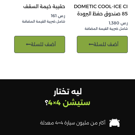
DOMETIC COOL-ICE CI
حقيبة خيمة السقف
85 صندوق حفظ البرودة
ر.س
161
شامل ضريبة القيمة المضافة
ر.س
1,380
شامل ضريبة القيمة المضافة
أضف للسلة
أضف للسلة
ليه تختار
ستيشن 4×4
؟
أكثر من مليون سيارة 4×4 معدلة