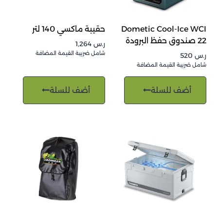
Dometic Cool-Ice WCI
حقيبة ماكسي 140 لتر
22 صندوق حفظ البرودة
ر.س
1,264
شامل ضريبة القيمة المضافة
ر.س
520
شامل ضريبة القيمة المضافة
أضف للسلة
أضف للسلة