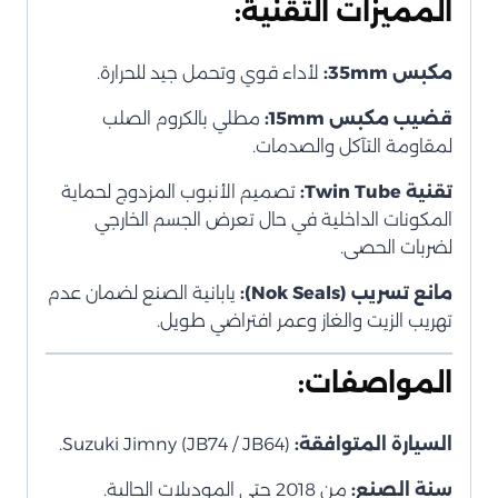
المميزات التقنية:
مكبس 35mm:
لأداء قوي وتحمل جيد للحرارة.
قضيب مكبس 15mm:
مطلي بالكروم الصلب
لمقاومة التآكل والصدمات.
تقنية Twin Tube:
تصميم الأنبوب المزدوج لحماية
المكونات الداخلية في حال تعرض الجسم الخارجي
لضربات الحصى.
مانع تسريب (Nok Seals):
يابانية الصنع لضمان عدم
تهريب الزيت والغاز وعمر افتراضي طويل.
المواصفات:
السيارة المتوافقة:
Suzuki Jimny (JB74 / JB64).
سنة الصنع:
من 2018 حتى الموديلات الحالية.