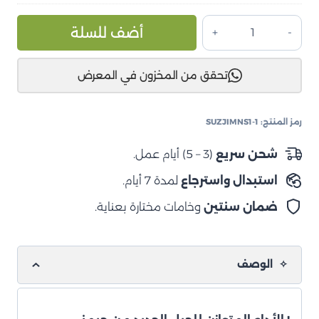
كمية
ive:
أضف للسلة
طقم
تعليق
تحقق من المخزون في المعرض
سوزوكي
جيمني
نترو
رمز المنتج:
SUZJIMNS1-1
غاز
ايرون
شحن سريع
(3 – 5) أيام عمل.
مان
استبدال واسترجاع
لمدة 7 أيام.
2018+
ضمان سنتين
وخامات مختارة بعناية.
الوصف