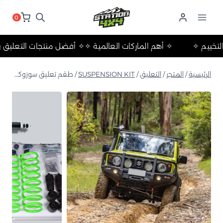
لتجاوز
لى
0
لمحتوى
الرحلات والتخييم ✧
✧ أهم الماركات العالمية ✧
✧ أفضل منتجات 
الرئيسية
/
المتجر
/
التعليق
/
SUSPENSION KIT
/
طقم تعليق سوزوكي جيمني نترو غاز ايرون مان 2018+