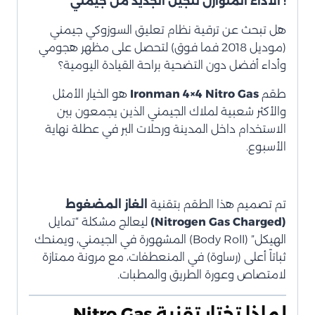
! الأداء المتوازن للجيل الجديد من جيمني
هل تبحث عن ترقية نظام تعليق السوزوكي جيمني
(موديل 2018 فما فوق) لتحصل على مظهر هجومي
وأداء أفضل دون التضحية براحة القيادة اليومية؟
طقم
Ironman 4×4 Nitro Gas
هو الخيار الأمثل
والأكثر شعبية لملاك الجيمني الذين يجمعون بين
الاستخدام داخل المدينة ورحلات البر في عطلة نهاية
الأسبوع.
تم تصميم هذا الطقم بتقنية
الغاز المضغوط
(Nitrogen Gas Charged)
ليعالج مشكلة “تمايل
الهيكل” (Body Roll) المشهورة في الجيمني، ويمنحك
ثباتاً أعلى (رساوة) في المنعطفات، مع مرونة ممتازة
لامتصاص وعورة الطريق والمطبات.
لماذا تختار تقنية Nitro Gas